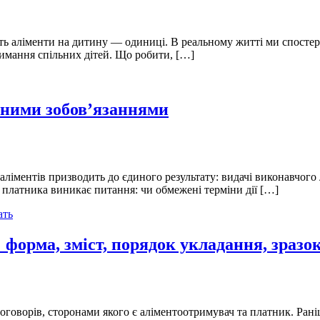
ть аліменти на дитину — одиниці. В реальному житті ми спостері
имання спільних дітей. Що робити, […]
нтними зобов’язаннями
 аліментів призводить до єдиного результату: видачі виконавчого
а платника виникає питання: чи обмежені терміни дії […]
ать
 форма, зміст, порядок укладання, зразо
договорів, сторонами якого є аліментоотримувач та платник. Ран