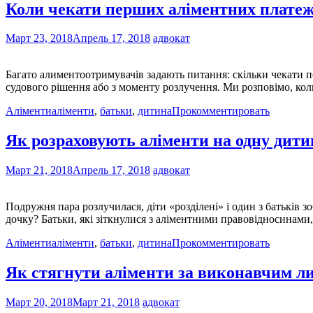
Коли чекати перших аліментних платеж
Март 23, 2018
Апрель 17, 2018
адвокат
Багато алиментоотримувачів задають питання: скільки чекати п
судового рішення або з моменту розлучення. Ми розповімо, кол
Аліменти
аліменти
,
батьки
,
дитина
Прокомментировать
Як розраховують аліменти на одну дити
Март 21, 2018
Апрель 17, 2018
адвокат
Подружня пара розлучилася, діти «розділені» і один з батьків з
дочку? Батьки, які зіткнулися з аліментними правовідносинами,
Аліменти
аліменти
,
батьки
,
дитина
Прокомментировать
Як стягнути аліменти за виконавчим л
Март 20, 2018
Март 21, 2018
адвокат