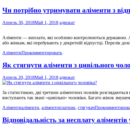
Чи потрібно утримувати аліменти з від
Апрель 30, 2018
Май 1, 2018
адвокат
Аліменти — виплати, які особливо контролюються державою. А
або жінкам, які перебувають у декретній відпустці. Перелік дох
Аліменти
Прокомментировать
Як стягнути аліменти з цивільного чол
Апрель 20, 2018
Май 1, 2018
адвокат
За статистикою, дві третини аліментних позовів розглядаються н
виступають так звані «цивільні» чоловіки. Багато жінок змушен
Аліменти
аліменти
,
аліментоплатник
,
стягувач
Прокомментиров
Відповідальність за несплату аліментів 