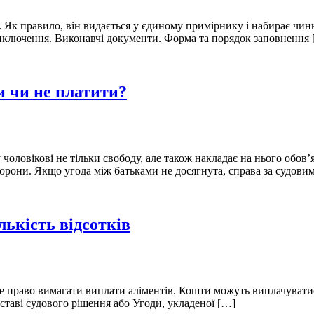
к правило, він видається у єдиному примірнику і набирає чинно
виключення. Виконавчі документи. Форма та порядок заповнення
и чи не платити?
ловікові не тільки свободу, але також накладає на нього обов’я
торони. Якщо угода між батьками не досягнута, справа за судов
лькість відсотків
 право вимагати виплати аліментів. Кошти можуть виплачуватися 
ставі судового рішення або Угоди, укладеної […]