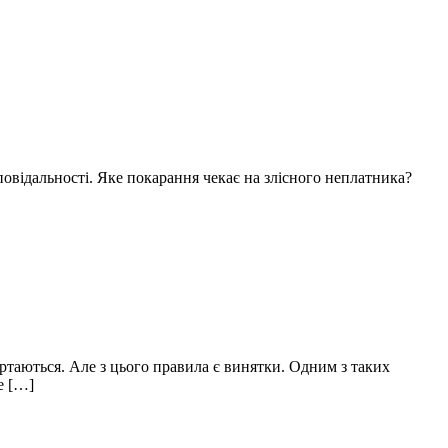
овідальності. Яке покарання чекає на злісного неплатника?
ертаються. Але з цього правила є винятки. Одним з таких
е […]