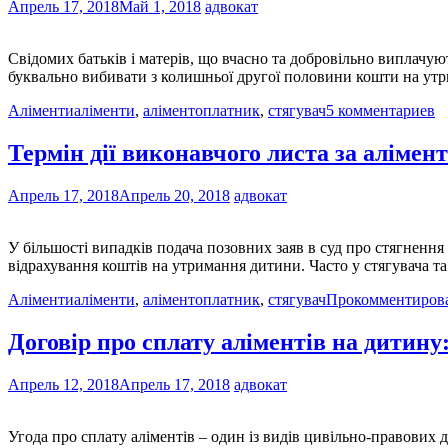
Апрель 17, 2018
Май 1, 2018
адвокат
Свідомих батьків і матерів, що вчасно та добровільно виплачую
буквально вибивати з колишньої другої половини кошти на утр
Аліменти
аліменти
,
аліментоплатник
,
стягувач
5 комментариев
Термін дії виконавчого листа за аліме
Апрель 17, 2018
Апрель 20, 2018
адвокат
У більшості випадків подача позовних заяв в суд про стягнення
відрахування коштів на утримання дитини. Часто у стягувача т
Аліменти
аліменти
,
аліментоплатник
,
стягувач
Прокомментиров
Договір про сплату аліментів на дитину:
Апрель 12, 2018
Апрель 17, 2018
адвокат
Угода про сплату аліментів – один із видів цивільно-правових 