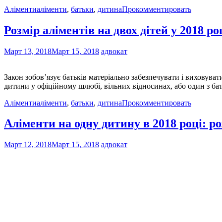
Аліменти
аліменти
,
батьки
,
дитина
Прокомментировать
Розмір аліментів на двох дітей у 2018 ро
Март 13, 2018
Март 15, 2018
адвокат
Закон зобов’язує батьків матеріально забезпечувати і виховуват
дитини у офіційному шлюбі, вільних відносинах, або один з ба
Аліменти
аліменти
,
батьки
,
дитина
Прокомментировать
Аліменти на одну дитину в 2018 році: р
Март 12, 2018
Март 15, 2018
адвокат