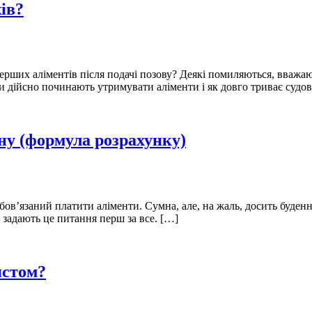
ів?
ерших аліментів після подачі позову? Деякі помиляються, вважа
и дійсно починають утримувати аліменти і як довго триває судо
ну (формула розрахунку)
обов’язаний платити аліменти. Сумна, але, на жаль, досить буден
 задають це питання перш за все. […]
истом?