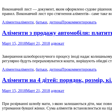
Виконавчий лист — документ, яким оформлено судове рішення. Я
правил. Виконавчий лист про стягнення аліментів– саме таке 
Аліменти
аліменти
,
батьки
,
дитина
Прокомментировать
Аліменти з продажу автомобіля: платит
Март 15, 2018
Март 21, 2018
адвокат
Завершення шлюборозлучного процесу іноді надає колишньому чо
регулярно будуть перераховуватися кошти, вирішують обидві с
Аліменти
аліменти
,
батьки
,
дитина
Прокомментировать
Аліменти на 4 дітей: порядок, розмір, кі
Март 15, 2018
Март 21, 2018
адвокат
При розірванні шлюбу мати, з якою залишаються діти, має повне
утримання бувшої жінки. Сума аліментів встановлюється на під