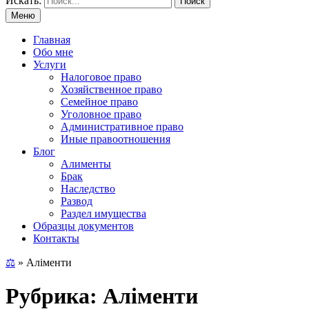
Искать:
Меню
Главная
Обо мне
Услуги
Налоговое право
Хозяйственное право
Семейное право
Уголовное право
Административное право
Иные правоотношения
Блог
Алименты
Брак
Наследство
Развод
Раздел имущества
Образцы документов
Контакты
⚖
»
Аліменти
Рубрика: Аліменти