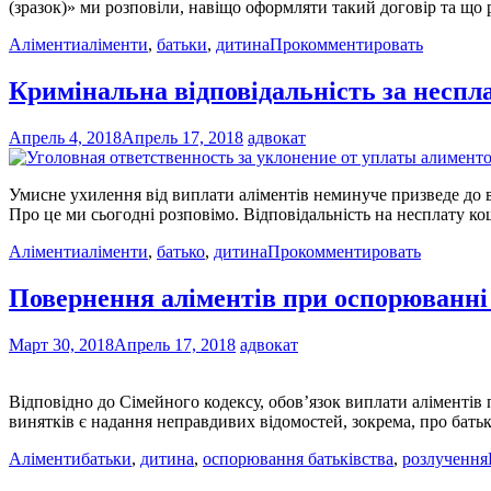
(зразок)» ми розповіли, навіщо оформляти такий договір та що
Аліменти
аліменти
,
батьки
,
дитина
Прокомментировать
Кримінальна відповідальність за неспла
Апрель 4, 2018
Апрель 17, 2018
адвокат
Умисне ухилення від виплати аліментів неминуче призведе до 
Про це ми сьогодні розповімо. Відповідальність на несплату ко
Аліменти
аліменти
,
батько
,
дитина
Прокомментировать
Повернення аліментів при оспорюванні
Март 30, 2018
Апрель 17, 2018
адвокат
Відповідно до Сімейного кодексу, обов’язок виплати аліментів
винятків є надання неправдивих відомостей, зокрема, про бать
Аліменти
батьки
,
дитина
,
оспорювання батьківства
,
розлучення