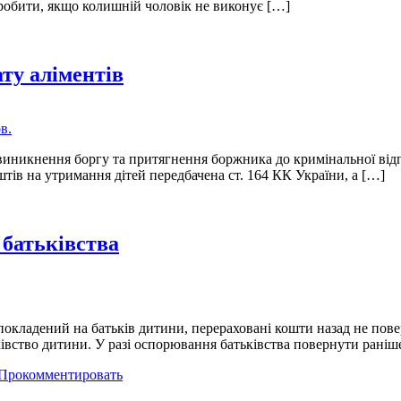
 робити, якщо колишній чоловік не виконує […]
ту аліментів
виникнення боргу та притягнення боржника до кримінальної відп
штів на утримання дітей передбачена ст. 164 КК України, а […]
 батьківства
 покладений на батьків дитини, перераховані кошти назад не пов
ківство дитини. У разі оспорювання батьківства повернути раніш
Прокомментировать