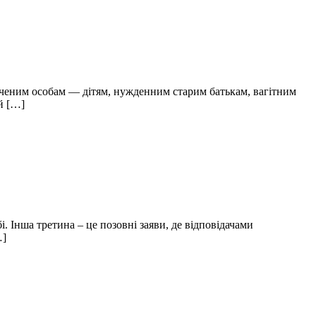
ченим особам — дітям, нужденним старим батькам, вагітним
й […]
. Інша третина – це позовні заяви, де відповідачами
…]