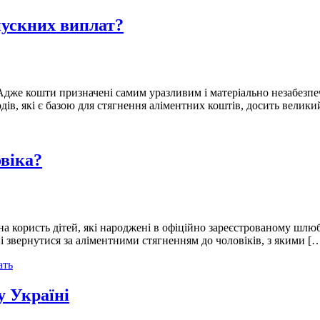
пускних виплат?
дже кошти призначені самим уразливим і матеріально незабезпе
одів, які є базою для стягнення аліментних коштів, досить велики
овіка?
а користь дітей, які народжені в офіційно зареєстрованому шлюбі
і звернутися за аліментними стягненням до чоловіків, з якими [
ать
у Україні