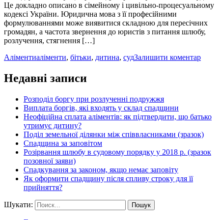
Це докладно описано в сімейному і цивільно-процесуальному
кодексі України. Юридична мова з її професійними
формулюваннями може виявитися складною для пересічних
громадян, а частота звернення до юристів з питання шлюбу,
розлучення, стягнення […]
Аліменти
аліменти
,
бітьки
,
дитина
,
суд
Залишити коментар
Недавні записи
Розподіл боргу при розлученні подружжя
Виплата боргів, які входять у склад спадщини
Неофіційна сплата аліментів: як підтвердити, що батько
утримує дитину?
Поділ земельної ділянки між співвласниками (зразок)
Спадщина за заповітом
Розірвання шлюбу в судовому порядку у 2018 р. (зразок
позовної заяви)
Спадкування за законом, якщо немає заповіту
Як оформити спадщину після спливу строку для її
прийняття?
Шукати: