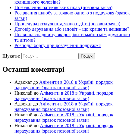
колишнього чоловіка?
Позбавлення батьківських прав (позовна заява)
Розірвання шлюбу за заявою одного з подружжя (зразок
заяви)
Процедура розлучення, якщо є діти (позовна заява)
Договір дарування або заповіт – що краще та дешевше?
Право на спадщину: як розділити майно між дружиною
та дітьми?
Розподіл боргу при розлученні подружжя
Шукати:
Останні коментарі
Адвокат
до
Аліменти в 2018 в Україні, порядок
нарахування (зразок позовної заяви)
Николай
до
Аліменти в 2018 в Україні, порядок
нарахування (зразок позовної заяви)
Адвокат
до
Аліменти в 2018 в Україні, порядок
нарахування (зразок позовної заяви)
Николай
до
Аліменти в 2018 в Україні, порядок
нарахування (зразок позовної заяви)
Николай
до
Аліменти в 2018 в Україні, порядок
нарахування (зразок позовної заяви)