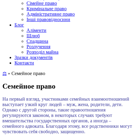
Сімейне право
Кримінальне право
Адміністративне право
Інші правовідносини
Блог
Аліменти
Шлюб
Спадщина
Розлучення
Розподіл майна
Зразки документів
Контакти
⚖
»
Семейное право
Семейное право
На первый взгляд, участниками семейных взаимоотношений
выступает узкий круг людей – муж, жена, родители, дети.
Однако с другой стороны, такие правоотношения
регулируются законом, в некоторых случаях требуют
вмешательства государственных органов, а иногда –
семейного адвоката. Благодаря этому, все родственники могут
чувствовать себя свободно, защищенно.