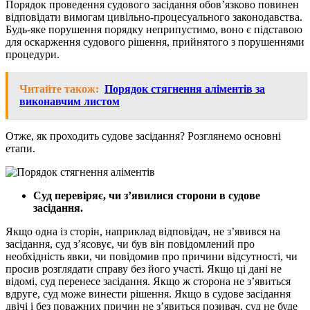
Порядок проведення судового засідання обов’язково повинен
відповідати вимогам цивільно-процесуального законодавства.
Будь-яке порушення порядку неприпустимо, воно є підставою
для оскарження судового рішення, прийнятого з порушеннями
процедури.
Читайте також:
Порядок стягнення аліментів за
виконавчим листом
Отже, як проходить судове засідання? Розглянемо основні
етапи.
Суд перевіряє, чи з’явилися сторони в судове
засідання.
Якщо одна із сторін, наприклад відповідач, не з’явився на
засідання, суд з’ясовує, чи був він повідомлений про
необхідність явки, чи повідомив про причини відсутності, чи
просив розглядати справу без його участі. Якщо ці дані не
відомі, суд перенесе засідання. Якщо ж сторона не з’явиться
вдруге, суд може винести рішення. Якщо в судове засідання
двічі і без поважних причин не з’явиться позивач, суд не буде