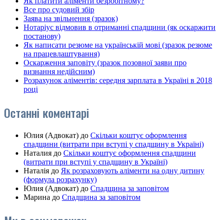
Як платити аліменти безробітному?
Все про судовий збір
Заява на звільнення (зразок)
Нотаріус відмовив в отриманні спадщини (як оскаржити
постанову)
Як написати резюме на українській мові (зразок резюме
на працевлаштування)
Оскарження заповіту (зразок позовної заяви про
визнання недійсним)
Розрахунок аліментів: середня зарплата в Україні в 2018
році
Останні коментарі
Юлия (Адвокат)
до
Скільки коштує оформлення
спадщини (витрати при вступі у спадщину в Україні)
Наталия
до
Скільки коштує оформлення спадщини
(витрати при вступі у спадщину в Україні)
Наталія
до
Як розраховують аліменти на одну дитину
(формула розрахунку)
Юлия (Адвокат)
до
Спадщина за заповітом
Марина
до
Спадщина за заповітом