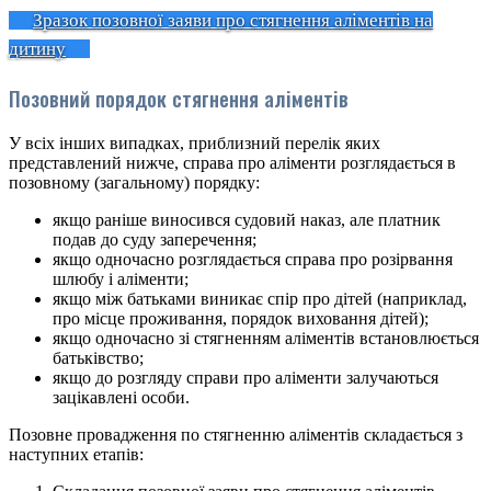
Зразок позовної заяви про стягнення аліментів на
дитину
Позовний порядок стягнення аліментів
У всіх інших випадках, приблизний перелік яких
представлений нижче, справа про аліменти розглядається в
позовному (загальному) порядку:
якщо раніше виносився судовий наказ, але платник
подав до суду заперечення;
якщо одночасно розглядається справа про розірвання
шлюбу і аліменти;
якщо між батьками виникає спір про дітей (наприклад,
про місце проживання, порядок виховання дітей);
якщо одночасно зі стягненням аліментів встановлюється
батьківство;
якщо до розгляду справи про аліменти залучаються
зацікавлені особи.
Позовне провадження по стягненню аліментів складається з
наступних етапів: