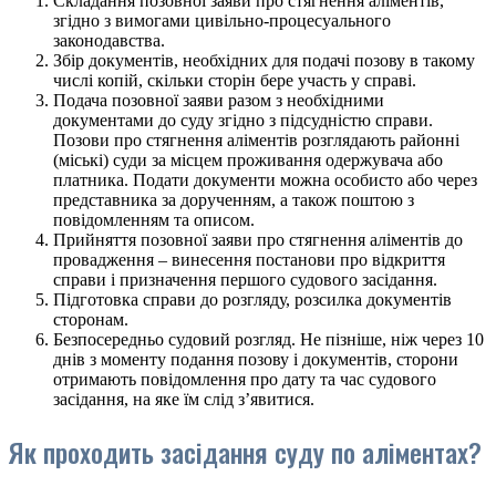
Складання позовної заяви про стягнення аліментів,
згідно з вимогами цивільно-процесуального
законодавства.
Збір документів, необхідних для подачі позову в такому
числі копій, скільки сторін бере участь у справі.
Подача позовної заяви разом з необхідними
документами до суду згідно з підсудністю справи.
Позови про стягнення аліментів розглядають районні
(міські) суди за місцем проживання одержувача або
платника. Подати документи можна особисто або через
представника за дорученням, а також поштою з
повідомленням та описом.
Прийняття позовної заяви про стягнення аліментів до
провадження – винесення постанови про відкриття
справи і призначення першого судового засідання.
Підготовка справи до розгляду, розсилка документів
сторонам.
Безпосередньо судовий розгляд. Не пізніше, ніж через 10
днів з моменту подання позову і документів, сторони
отримають повідомлення про дату та час судового
засідання, на яке їм слід з’явитися.
Як проходить засідання суду по аліментах?