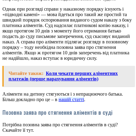
Однак при розгляді справи у наказному порядку існують і
«підводні камені» — мова йдеться про такий же простий та
швидкий порядок оспорювання виданого судом наказу з боку
платника аліментів. Суд надсилає платникові копію наказу, і
якщо протягом 10 днів з моменту його отримання батько
подасть до суду письмове заперечення, суд скасовує виданий
наказ. А справа про аліменти підлягає розгляду в позовному
порядку – тоду необхідна позовна заява про стягнення
аліментів. Якщо ж протягом 10 днів заперечень від платника
не надійшло, наказ вступає в юридичну силу.
Читайте також:
Коли чекати перших аліментних
платежів (перше нарахування аліментів)
Аліменти на дитину стягуються і з непрацюючого батька.
Більш докладно про це – в
нашій статті
.
Позовна заява про стягнення аліментів в суді
Потрібна позовна заява про стягнення аліментів в суді?
Скачайте її тут.