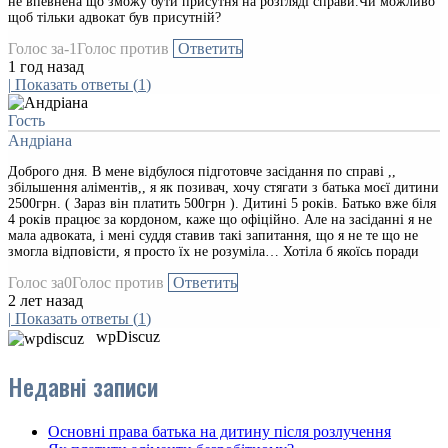
не впевнена що зможу бути присутня на розгляді справи.Чи можливо
щоб тільки адвокат був присутній?
Голос за
-1
Голос против
Ответить
1 год назад
|
Показать ответы
(
1
)
Гость
Андріана
Доброго дня. В мене відбулося підготовче засідання по справі ,,
збільшення аліментів,, я як позивач, хочу стягати з батька моєї дитини
2500грн. ( Зараз він платить 500грн ). Дитині 5 років. Батько вже біля
4 років працює за кордоном, каже що офіційно. Але на засіданні я не
мала адвоката, і мені суддя ставив такі запитання, що я не те що не
змогла відповісти, я просто їх не розуміла… Хотіла б якоїсь поради
Голос за
0
Голос против
Ответить
2 лет назад
|
Показать ответы
(
1
)
wpDiscuz
Недавні записи
Основні права батька на дитину після розлучення