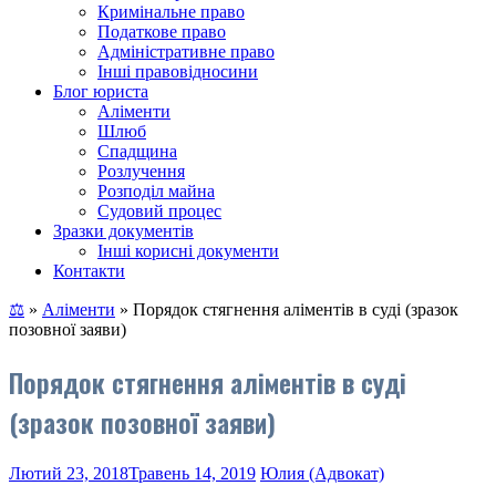
Кримінальне право
Податкове право
Адміністративне право
Інші правовідносини
Блог юриста
Аліменти
Шлюб
Спадщина
Розлучення
Розподіл майна
Судовий процес
Зразки документів
Інші корисні документи
Контакти
⚖
»
Аліменти
»
Порядок стягнення аліментів в суді (зразок
позовної заяви)
Порядок стягнення аліментів в суді
(зразок позовної заяви)
Лютий 23, 2018
Травень 14, 2019
Юлия (Адвокат)