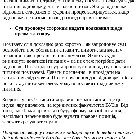
позовні вимоги підтримую в повному обсязі». Потім суд задає
питання відповідачу, чи визнає він позов. Якщо відповідач
відповість стверджено, судовий процес завершується, якщо
відповідач не визнає позов, розгляд справи триває.
Суд пропонує сторонам надати пояснення щодо
предмета спору.
Позивачу слід докладно (або коротко – як запропонує суд)
розповісти про обставини справи та вимоги, зазначені у
позовній заяві про стягнення аліментів. Якщо у судді
виникнуть додаткові питання – на них теж потрібно дати
відповідь. Після цього суд запропонує відповідачу поставити
питання позивачеві. Давати пояснення і відповідати на
запитання слід стоячи. Потім пояснення дає відповідач, після
чого і суд, і позивач також можуть поставити відповідачу
питання.
Зверніть увагу! Ставити «правильні» запитання – це ціла
наука, яку вивчають на юридичних факультетах ВУЗів. Від
того, наскільки правильно буду сформульовані питання,
наскільки переконливо буде звучати правова позиція,
залежить результат справи.
Наприклад, якщо у позивача є підозри, що відповідач приховує
дійсний розмір своїх доходів, але доказів у нього немає, він