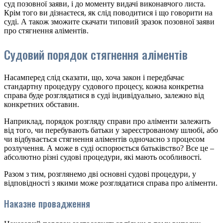
суд позовної заяви, і до моменту видачі виконавчого листа.
Крім того ви дізнаєтеся, як слід поводитися і що говорити на
суді. А також зможите скачати типовий зразок позовної заяви
про стягнення аліментів.
Судовий порядок стягнення аліментів
Насамперед слід сказати, що, хоча закон і передбачає
стандартну процедуру судового процесу, кожна конкретна
справа буде розглядатися в суді індивідуально, залежно від
конкретних обставин.
Наприклад, порядок розгляду справи про аліменти залежить
від того, чи перебувають батьки у зареєстрованому шлюбі, або
чи відбувається стягнення аліментів одночасно з процесом
розлучення. А може в суді оспорюється батьківство? Все це –
абсолютно різні судові процедури, які мають особливості.
Разом з тим, розглянемо дві основні судові процедури, у
відповідності з якими може розглядатися справа про аліменти.
Наказне провадження