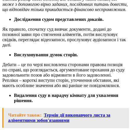
може з допомогою вірно заданих, послідовних питань довести,
що відповідач тільки прикидається фінансово неспроможним.
Дослідження судом представлених доказів.
Як правило, спочатку суд вивчає документи, додані до
позовної заяви про стягнення аліментів, потім вислуховує
свідків, переглядає відеозаписи, прослуховує аудіозаписи і так
далі.
Вислуховування думок сторін.
Дебати – це по черзі висловлена сторонами правова позиція
по справі, що розглядається, аргументоване прохання до суду
задовольнити позов або відмовити в його задоволенні.
Репліки – короткі виступи сторін, уточнення обставин, які
мають особливе значення або які раніше не повідомлялися.
Видалення суду в нарадчу кімнату для ухвалення
рішення.
Читайте також:
Термін дії виконавчого листа за
аліментними зобов'язаннями