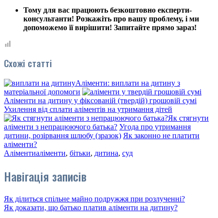
Тому для вас працюють безкоштовно експерти-
консультанти! Розкажіть про вашу проблему, і ми
допоможемо її вирішити! Запитайте прямо зараз!
Схожі статті
Аліменти: виплати на дитину з
матеріальної допомоги
Аліменти на дитину у фіксованій (твердій) грошовій сумі
Ухилення від сплати аліментів на утримання дітей
Як стягнути
аліменти з непрацюючого батька?
Угода про утримання
дитини, розірвання шлюбу (зразок)
Як законно не платити
аліменти?
Аліменти
аліменти
,
бітьки
,
дитина
,
суд
Навігація записів
Як ділиться спільне майно подружжя при розлученні?
Як доказати, що батько платив аліменти на дитину?