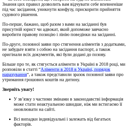
Знання цих правил дозволить вам відчувати себе впевненіше
під час засідання, уникнути конфузу, прискорити прийняття
судового рішення.
По-перше, бажано, щоб разом з вами на засіданні був
присутній юрист чи адвокат, який допоможе завчасно
виробити правову позицію і лінію поведінки на засіданні.
По-друге, позовної заяви про стягнення аліментів з додатками,
не забудьте взяти з собою на засідання паспорт, а також
оригінали всіх документів, які були додані до позову.
Більше про те, як стягується аліменти в Україні в 2018 році, ми
розповіли в статті “
Аліменти в 2018 в Україні, порядок
нарахування
“, а також представили зразок позовної заяви про
утримання грошових коштів на дитину.
Зверніть увагу!
У зв’язку з частими змінами в законодавстві інформація
може стати неактуальною швидше, ніж ми встигаємо її
оновлювати на сайті.
Всі випадки індивідуальні і залежать від багатьох
факторів.