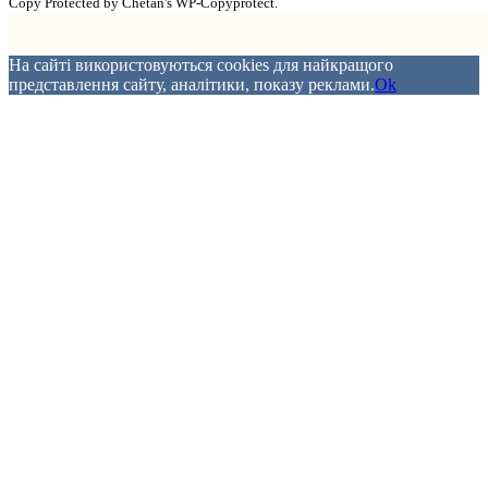
Copy Protected by Chetan's WP-Copyprotect.
На сайті використовуються cookies для найкращого
представлення сайту, аналітики, показу реклами.
Ok