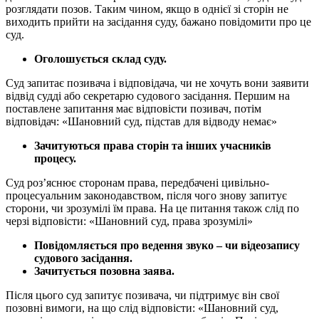
розглядати позов. Таким чином, якщо в однієї зі сторін не
виходить прийти на засідання суду, бажано повідомити про це
суд.
Оголошується склад суду.
Суд запитає позивача і відповідача, чи не хочуть вони заявити
відвід судді або секретарю судового засідання. Першим на
поставлене запитання має відповісти позивач, потім
відповідач: «Шановний суд, підстав для відводу немає»
Зачитуються права сторін та інших учасників
процесу.
Суд роз’яснює сторонам права, передбачені цивільно-
процесуальним законодавством, після чого знову запитує
сторони, чи зрозумілі їм права. На це питання також слід по
черзі відповісти: «Шановний суд, права зрозумілі»
Повідомляється про ведення звуко – чи відеозапису
судового засідання.
Зачитується позовна заява.
Після цього суд запитує позивача, чи підтримує він свої
позовні вимоги, на що слід відповісти: «Шановний суд,