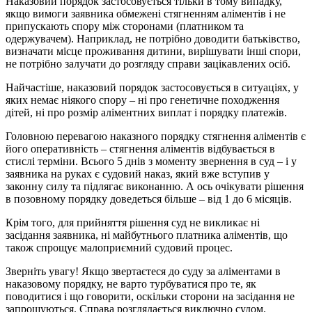
Наказовий порядок застосовується тільки в тому випадку,
якщо вимоги заявника обмежені стягненням аліментів і не
припускають спору між сторонами (платником та
одержувачем). Наприклад, не потрібно доводити батьківство,
визначати місце проживання дитини, вирішувати інші спори,
не потрібно залучати до розгляду справи зацікавлених осіб.
Найчастіше, наказовий порядок застосовується в ситуаціях, у
яких немає ніякого спору – ні про генетичне походження
дітей, ні про розмір аліментних виплат і порядку платежів.
Головною перевагою наказного порядку стягнення аліментів є
його оперативність – стягнення аліментів відбувається в
стислі терміни. Всього 5 днів з моменту звернення в суд – і у
заявника на руках є судовий наказ, який вже вступив у
законну силу та підлягає виконанню. А ось очікувати рішення
в позовному порядку доведеться більше – від 1 до 6 місяців.
Крім того, для прийняття рішення суд не викликає ні
засідання заявника, ні майбутнього платника аліментів, що
також спрощує малоприємний судовий процес.
Зверніть увагу! Якщо звертаєтеся до суду за аліментами в
наказовому порядку, не варто турбуватися про те, як
поводитися і що говорити, оскільки сторони на засідання не
запрошуються. Справа розглядається виключно судом.