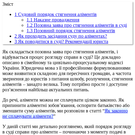
Зміст
1
Судовий порядок стягнення аліментів
1.1
Наказне провадження
1.2
Позовна заява про стягнення аліментів в суді
1.3
Позовний порядок стягнення аліментів
2
Як проходить засідання суду по аліментах?
3
Як поводитися в суді? Рекомендації юриста
Як складається позовна заява про стягнення аліментів, і
відбувається процес розгляду справи в суді? Це докладно
описано в сімейному та цивільно-процесуальному кодексі
України. Юридична мова з її професійними формулюваннями
може виявитися складною для пересічних громадян, а частота
звернення до юристів з питання шлюбу, розлучення, стягнення
аліментів – занадто велика. Тому потрібно просте і доступне
роз’яснення найбільш актуальних питань.
До речі, аліменти можна не сплачувати цілком законно. Як
припинити аліментні зобов’язання, оспорити батьківство або
зменшити суму аліментів, ми розповіли в статті “
Як законно
не сплачувати аліменти?
”
У даній статті ми детально розглянемо, який порядок розгляду
в суді справи про аліменти – починаючи з моменту подачі в