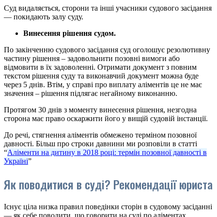
Суд видаляється, сторони та інші учасники судового засідання
— покидають залу суду.
Винесення рішення судом.
По закінченню судового засідання суд оголошує резолютивну
частину рішення – задовольнити позовні вимоги або
відмовити в їх задоволенні. Отримати документ з повним
текстом рішення суду та виконавчий документ можна буде
через 5 днів. Втім, у справі про виплату аліментів це не має
значення – рішення підлягає негайному виконанню.
Протягом 30 днів з моменту винесення рішення, незгодна
сторона має право оскаржити його у вищій судовій інстанції.
До речі, стягнення аліментів обмежено терміном позовної
давності. Більш про строки давнини ми розповіли в статті
“
Аліменти на дитину в 2018 році: термін позовної давності в
Україні
”
Як поводитися в суді? Рекомендації юриста
Існує ціла низка правил поведінки сторін в судовому засіданні
— як себе поводити, що говорити на суді по аліментах.