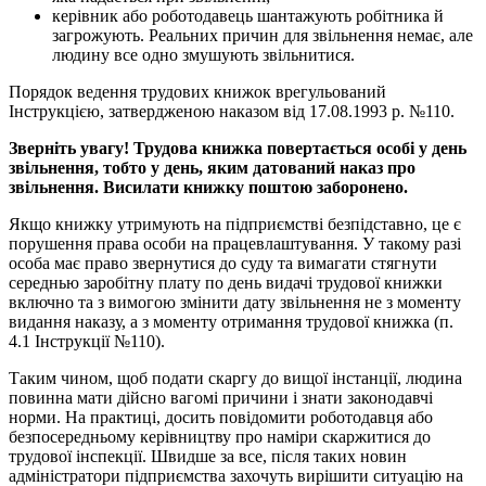
керівник або роботодавець шантажують робітника й
загрожують. Реальних причин для звільнення немає, але
людину все одно змушують звільнитися.
Порядок ведення трудових книжок врегульований
Інструкцією, затвердженою наказом від 17.08.1993 р. №110.
Зверніть увагу! Трудова книжка повертається особі у день
звільнення, тобто у день, яким датований наказ про
звільнення. Висилати книжку поштою заборонено.
Якщо книжку утримують на підприємстві безпідставно, це є
порушення права особи на працевлаштування. У такому разі
особа має право звернутися до суду та вимагати стягнути
середнью заробітну плату по день видачі трудової книжки
включно та з вимогою змінити дату звільнення не з моменту
видання наказу, а з моменту отримання трудової книжка (п.
4.1 Інструкції №110).
Таким чином, щоб подати скаргу до вищої інстанції, людина
повинна мати дійсно вагомі причини і знати законодавчі
норми. На практиці, досить повідомити роботодавця або
безпосередньому керівництву про наміри скаржитися до
трудової інспекції. Швидше за все, після таких новин
адміністратори підприємства захочуть вирішити ситуацію на