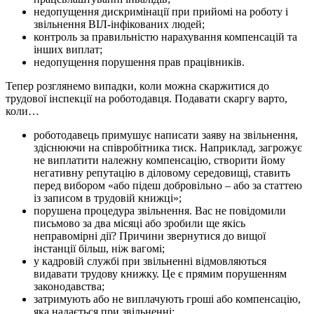
недопущення дискримінації при прийомі на роботу і
звільнення ВІЛ-інфікованих людей;
контроль за правильністю нарахування компенсацій та
інших виплат;
недопущення порушення прав працівників.
Тепер розглянемо випадки, коли можна скаржитися до
трудової інспекції на роботодавця. Подавати скаргу варто,
коли…
роботодавець примушує написати заяву на звільнення,
здіснюючи на співробітника тиск. Наприклад, загрожує
не виплатити належну компенсацію, створити йому
негативну репутацію в діловому середовищі, ставить
перед вибором «або підеш добровільно – або за статтею
із записом в трудовій книжці»;
порушена процедура звільнення. Вас не повідомили
письмово за два місяці або зробили ще якісь
неправомірні дії? Причини звернутися до вищої
інстанції більш, ніж вагомі;
у кадровій службі при звільненні відмовляються
видавати трудову книжку. Це є прямим порушенням
законодавства;
затримують або не виплачують гроші або компенсацію,
яка надається при звільненні;