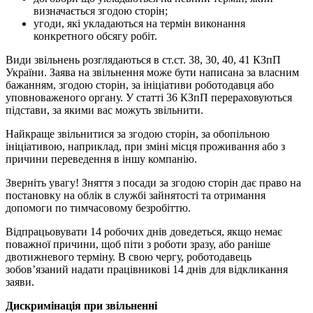
визначається згодою сторін;
угоди, які укладаються на термін виконання
конкретного обсягу робіт.
Види звільнень розглядаються в ст.ст. 38, 30, 40, 41 КЗпП
України. Заява на звільнення може бути написана за власним
бажанням, згодою сторін, за ініціативи роботодавця або
уповноваженого органу. У статті 36 КЗпП перераховуються
підстави, за якими вас можуть звільнити.
Найкраще звільнитися за згодою сторін, за обопільною
ініціативою, наприклад, при зміні місця проживання або з
причини переведення в іншу компанію.
Зверніть увагу! Зняття з посади за згодою сторін дає право на
постановку на облік в службі зайнятості та отримання
допомоги по тимчасовому безробіттю.
Відпрацьовувати 14 робочих днів доведеться, якщо немає
поважної причини, щоб піти з роботи зразу, або раніше
двотижневого терміну. В свою чергу, роботодавець
зобов’язаний надати працівникові 14 днів для відкликання
заяви.
Дискримінація при звільненні