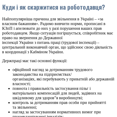
Куди і як скаржитися на роботодавця?
Найпопулярніша причина для звільнення в Україні – «за
власним бажанням». Радимо вивчити норми, прописані в
КЗпП і апелювати до них у разі порушення ваших прав
роботодавцем. Якщо ситуація погіршується, співробітник має
право на звернення до Державної
інспекції України з питань праці (трудової інспекції) –
центральний виконавчий орган, що здійснює свою діяльність
в координації з Кабміном України.
Держпраці має такі основні функції:
офіційний нагляд за дотриманням трудового
законодавства на підприємствах/
організаціях, які перебувають у приватній або державній
власності;
повнота і правильність застосування пільг і
матеріальних компенсацій для людей, задіяних на
шкідливому для здоров”я виробництві;
контроль за дотриманням прав особи при прийнятті
та звільненні;
нагляд за застосуванням нормативних вимог при
працевлаштуванні інвалідів;