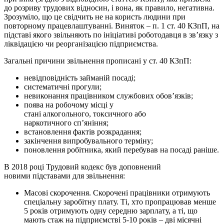
до розриву трудових відносин, і вона, як правило, негативна.
Зрозуміло, що це свідчить не на користь людини при
повторному працевлаштуванні. Виняток – п. 1 ст. 40 КЗпП, на
підставі якого звільняють по ініціативі роботодавця в зв’язку з
ліквідацією чи реорганізацією підприємства.
Загальні причини звільнення прописані у ст. 40 КЗпП:
невідповідність займаній посаді;
систематичні прогули;
невиконання працівником службових обов’язків;
поява на робочому місці у
стані алкогольного, токсичного або
наркотичного сп’яніння;
встановлення фактів розкрадання;
закінчення випробувального терміну;
поновлення робітника, який перебував на посаді раніше.
В 2018 році Трудовий кодекс був доповнений
новими підставами для звільнення:
Масові скорочення. Скорочені працівники отримують
спеціальну заробітну плату. Ті, хто пропрацював менше
5 років отримують одну середню зарплату, а ті, що
мають стаж на підприємстві 5-10 років – дві місячні