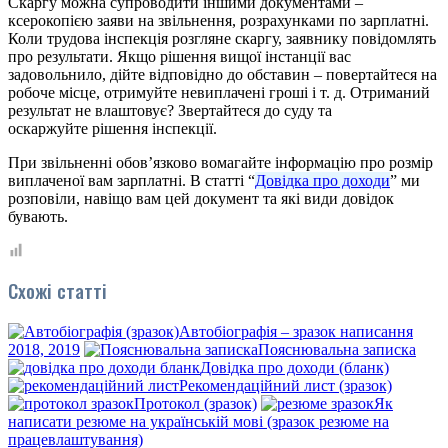
Скаргу можна супроводити іншими документами –
ксерокопією заяви на звільнення, розрахунками по зарплатні.
Коли трудова інспекція розгляне скаргу, заявнику повідомлять
про результати. Якщо рішення вищої інстанції вас
задовольнило, дійте відповідно до обставин – повертайтеся на
робоче місце, отримуйте невиплачені гроші і т. д. Отриманий
результат не влаштовує? Звертайтеся до суду та
оскаржуйте рішення інспекції.
При звільненні обов’язково вомагайте інформацію про розмір
виплаченої вам зарплатні. В статті “
Довідка про доходи
” ми
розповіли, навіщо вам цей документ та які види довідок
бувають.
Схожі статті
Автобіографія – зразок написання
2018, 2019
Пояснювальна записка
Довідка про доходи (бланк)
Рекомендаційний лист (зразок)
Протокол (зразок)
Як
написати резюме на українській мові (зразок резюме на
працевлаштування)