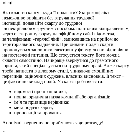
місці.
Як скласти скаргу і куди її подавати? Якщо конфлікт
неможливо вирішити без втручання трудової
інспекції, подавайте скаргу до трудової
інспекції любим зручним способом: поштовим відправленням,
через електронну форму на офіційному сайті відомства,
за телефонами «гарячої лінії», записавшись на прийом до
територіального відділення. При онлайн-подачі скарги
пропонується заповнити електронну форму, чесно відповівши
на поставлені питання. Що стосується тексту, його можна
скласти самостійно. Найкраще звернутися до грамотного
юриста, який спеціалізується на трудовому праві. Адже скаргу
треба написати в діловому стилі, уникаючи емоційних
перегинів, оціночних суджень, власних висновків. Її текст –
це фактичне виклад подій. У скарзі треба вказати:
відомості про працівника;
повна юридична назва компанії або організації;
ім’я та прізвище керівника;
мета подачі скарги;
пропозиції та прохання.
Анонімні звернення не приймаються до розгляду!