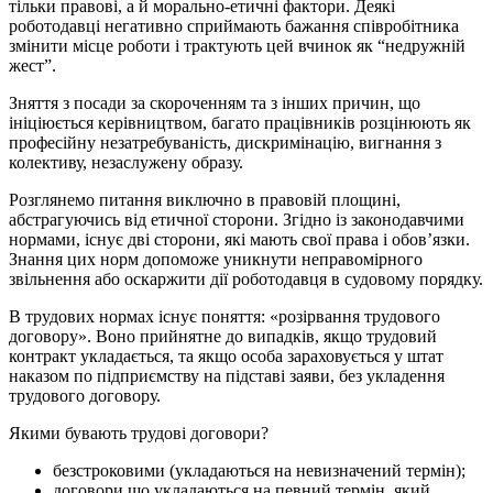
тільки правові, а й морально-етичні фактори. Деякі
роботодавці негативно сприймають бажання співробітника
змінити місце роботи і трактують цей вчинок як “недружній
жест”.
Зняття з посади за скороченням та з інших причин, що
ініціюється керівництвом, багато працівників розцінюють як
професійну незатребуваність, дискримінацію, вигнання з
колективу, незаслужену образу.
Розглянемо питання виключно в правовій площині,
абстрагуючись від етичної сторони. Згідно із законодавчими
нормами, існує дві сторони, які мають свої права і обов’язки.
Знання цих норм допоможе уникнути неправомірного
звільнення або оскаржити дії роботодавця в судовому порядку.
В трудових нормах існує поняття: «розірвання трудового
договору». Воно прийнятне до випадків, якщо трудовий
контракт укладається, та якщо особа зараховується у штат
наказом по підприємству на підставі заяви, без укладення
трудового договору.
Якими бувають трудові договори?
безстроковими (укладаються на невизначений термін);
договори що укладаються на певний термін, який