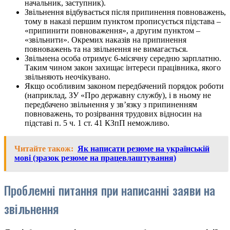
начальник, заступник).
Звільнення відбувається після припинення повноважень,
тому в наказі першим пунктом прописується підстава –
«припинити повноваження», а другим пунктом –
«звільнити». Окремих наказів на припинення
повноважень та на звільнення не вимагається.
Звільнена особа отримує 6-місячну середню зарплатню.
Таким чином закон захищає інтереси працівника, якого
звільняють неочікувано.
Якщо особливим законом передбачений порядок роботи
(наприклад, ЗУ «Про державну службу), і в ньому не
передбачено звільнення у зв’язку з припиненням
повноважень, то розірвання трудових відносин на
підставі п. 5 ч. 1 ст. 41 КЗпП неможливо.
Читайте також:
Як написати резюме на українській
мові (зразок резюме на працевлаштування)
Проблемні питання при написанні заяви на
звільнення