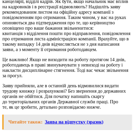
канцелярії, відділі кадрів. Як бути, якщо начальник має вплив
на кадровиків і в реєстрації відмовляють? Надішліть заяву
рекомендованим листом на офіційну адресу компанії з
повідомленням про отримання. Таким чином, у вас на руках
опиняються два підтвердження про те, що керівництво
оповіщено про ваше бажання звільненитися:
квитанція з відділення пошти про відправлення, повідомлення
про отримання листа адміністрацією компанії. Врахуйте, що в
такому випадку 14 днів відчисляється не з дня написання
заяви, а з моменту її отримання роботодавцем.
Це важливо! Якщо не виходити на роботу протягом 14 днів,
роботодавець в праві звинувачувати у невиході на роботу і
накласти дисциплінарне стягнення. Тоді вас чекає звільнення
за прогул.
Заяву прийняли, але в останній день відмовилися видати
трудову книжку і розрахункові? Без звернення до державних
органів не обійтися. Для початку напишіть скаргу
до територіальних органів Державної служби праці. Про
те, як це зробити, детально розповідаємо нижче.
Читайте також:
Заява на відпустку (зразок)