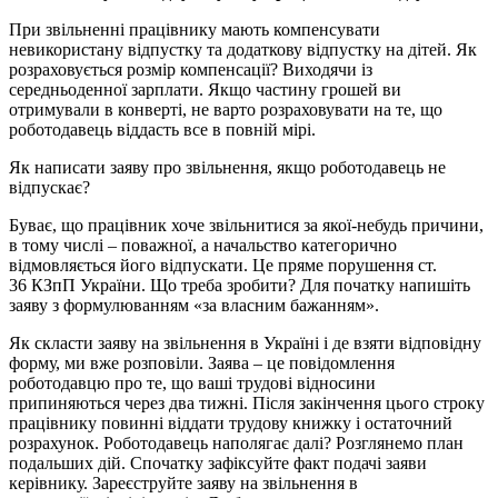
При звільненні працівнику мають компенсувати
невикористану відпустку та додаткову відпустку на дітей. Як
розраховується розмір компенсації? Виходячи із
середньоденної зарплати. Якщо частину грошей ви
отримували в конверті, не варто розраховувати на те, що
роботодавець віддасть все в повній мірі.
Як написати заяву про звільнення, якщо роботодавець не
відпускає?
Буває, що працівник хоче звільнитися за якої-небудь причини,
в тому числі – поважної, а начальство категорично
відмовляється його відпускати. Це пряме порушення ст.
36 КЗпП України. Що треба зробити? Для початку напишіть
заяву з формулюванням «за власним бажанням».
Як скласти заяву на звільнення в Україні і де взяти відповідну
форму, ми вже розповіли. Заява – це повідомлення
роботодавцю про те, що ваші трудові відносини
припиняються через два тижні. Після закінчення цього строку
працівнику повинні віддати трудову книжку і остаточний
розрахунок. Роботодавець наполягає далі? Розглянемо план
подальших дій. Спочатку зафіксуйте факт подачі заяви
керівнику. Зареєструйте заяву на звільнення в