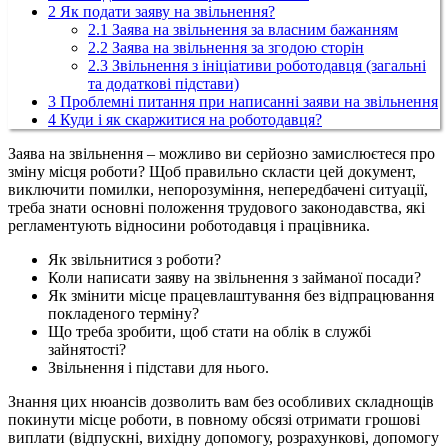
2
Як подати заяву на звільнення?
2.1
Заява на звільнення за власним бажанням
2.2
Заява на звільнення за згодою сторін
2.3
Звільнення з ініціативи роботодавця (загальні
та додаткові підстави)
3
Проблемні питання при написанні заяви на звільнення
4
Куди і як скаржитися на роботодавця?
Заява на звільнення – можливо ви серйозно замислюєтеся про
зміну місця роботи? Щоб правильно скласти цей документ,
виключити помилки, непорозуміння, непередбачені ситуації,
треба знати основні положення трудового законодавства, які
регламентують відносини роботодавця і працівника.
Як звільнитися з роботи?
Коли написати заяву на звільнення з займаної посади?
Як змінити місце працевлаштування без відпрацювання
покладеного терміну?
Що треба зробити, щоб стати на облік в службі
зайнятості?
Звільнення і підстави для нього.
Знання цих нюансів дозволить вам без особливих складнощів
покинути місце роботи, в повному обсязі отримати грошові
виплати (відпускні, вихідну допомогу, розрахункові, допомогу