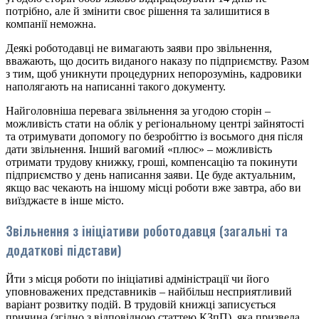
потрібно, але й змінити своє рішення та залишитися в
компанії неможна.
Деякі роботодавці не вимагають заяви про звільнення,
вважають, що досить виданого наказу по підприємству. Разом
з тим, щоб уникнути процедурних непорозумінь, кадровики
наполягають на написанні такого документу.
Найголовніша перевага звільнення за угодою сторін –
можливість стати на облік у регіональному центрі зайнятості
та отримувати допомогу по безробіттю із восьмого дня після
дати звільнення. Інший вагомий «плюс» – можливість
отримати трудову книжку, гроші, компенсацію та покинути
підприємство у день написання заяви. Це буде актуальним,
якщо вас чекають на іншому місці роботи вже завтра, або ви
виїзджаєте в інше місто.
Звільнення з ініціативи роботодавця (загальні та
додаткові підстави)
Йти з місця роботи по ініціативі адміністрації чи його
уповноважених представників – найбільш несприятливий
варіант розвитку подій. В трудовій книжці записується
причина (згідно з відповідною статтею КЗпП), яка призвела