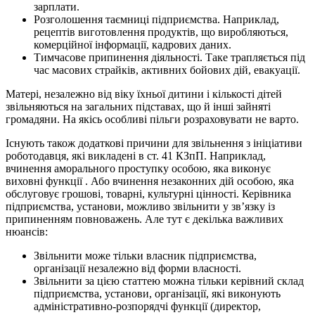
зарплати.
Розголошення таємниці підприємства. Наприклад,
рецептів виготовлення продуктів, що виробляються,
комерційної інформації, кадрових даних.
Тимчасове припинення діяльності. Таке трапляється під
час масових страйків, активних бойових дій, евакуації.
Матері, незалежно від віку їхньої дитини і кількості дітей
звільняються на загальних підставах, що й інші зайняті
громадяни. На якісь особливі пільги розраховувати не варто.
Існують також додаткові причини для звільнення з ініціативи
роботодавця, які викладені в ст. 41 КЗпП. Наприклад,
вчинення аморального проступку особою, яка виконує
виховні функції . Або вчинення незаконних дій особою, яка
обслуговує грошові, товарні, культурні цінності. Керівника
підприємства, установи, можливо звільнити у зв’язку із
припиненням повноважень. Але тут є декілька важливих
нюансів:
Звільнити може тільки власник підприємства,
організації незалежно від форми власності.
Звільнити за цією статтею можна тільки керівний склад
підприємства, установи, організації, які виконують
адміністративно-розпорядчі функції (директор,