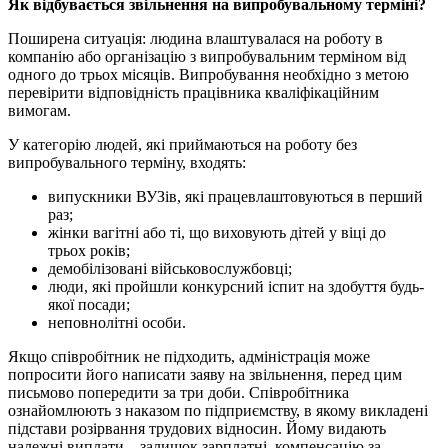
Як відбувається звільнення на випробувальному терміні?
Поширена ситуація: людина влаштувалася на роботу в
компанію або організацію з випробувальним терміном від
одного до трьох місяців. Випробування необхідно з метою
перевірити відповідність працівника кваліфікаційним
вимогам.
У категорію людей, які приймаються на роботу без
випробувального терміну, входять:
випускники ВУЗів, які працевлаштовуються в перший
раз;
жінки вагітні або ті, що виховують дітей у віці до
трьох років;
демобілізовані військовослужбовці;
люди, які пройшли конкурсний іспит на здобуття будь-
якої посади;
неповнолітні особи.
Якщо співробітник не підходить, адміністрація може
попросити його написати заяву на звільнення, перед цим
письмово попередити за три доби. Співробітника
ознайомлюють з наказом по підприємству, в якому викладені
підстави розірвання трудових відносин. Йому видають
належні виплати – залишок зарплатні, компенсацію за