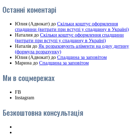
Останні коментарі
Юлия (Адвокат)
до
Скільки коштує оформлення
спадщини (витрати при вступі у спадщину в Україні)
Наталия
до
Скільки коштує оформлення спадщини
(витрати при вступі у спадщину в Україні)
Наталія
до
Як розраховують аліменти на одну дитину
(формула розрахунку)
Юлия (Адвокат)
до
Спадщина за заповітом
Марина
до
Спадщина за заповітом
Ми в соцмережах
FB
Instagram
Безкоштовна консультація