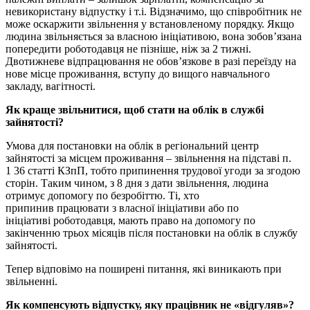
невикористану відпустку і т.і. Відзначимо, що співробітник не
може оскаржити звільнення у встановленому порядку. Якщо
людина звільняється за власною ініціативою, вона зобов’язана
попередити роботодавця не пізніше, ніж за 2 тижні.
Двотижневе відпрацювання не обов’язкове в разі переїзду на
нове місце проживання, вступу до вищого навчального
закладу, вагітності.
Як краще звільнитися, щоб стати на облік в службі
зайнятості?
Умова для постановки на облік в регіональний центр
зайнятості за місцем проживання – звільнення на підставі п.
1 36 статті КЗпП, тобто припинення трудової угоди за згодою
сторін. Таким чином, з 8 дня з дати звільнення, людина
отримує допомогу по безробіттю. Ті, хто
припинив працювати з власної ініціативи або по
ініціативі роботодавця, мають право на допомогу по
закінченню трьох місяців після постановки на облік в службу
зайнятості.
Тепер відповімо на поширені питання, які виникають при
звільненні.
Як компенсують відпустку, яку працівник не «відгуляв»?