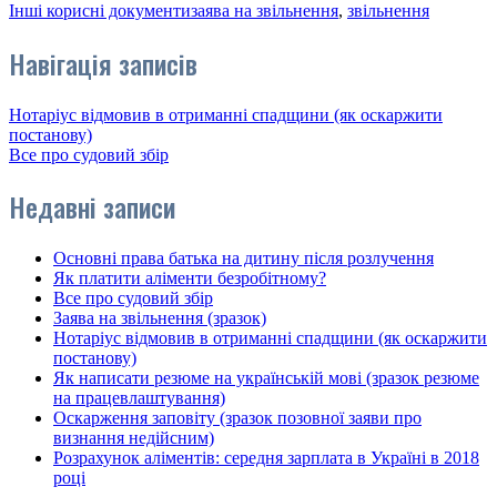
Інші корисні документи
заява на звільнення
,
звільнення
Навігація записів
Нотаріус відмовив в отриманні спадщини (як оскаржити
постанову)
Все про судовий збір
Недавні записи
Основні права батька на дитину після розлучення
Як платити аліменти безробітному?
Все про судовий збір
Заява на звільнення (зразок)
Нотаріус відмовив в отриманні спадщини (як оскаржити
постанову)
Як написати резюме на українській мові (зразок резюме
на працевлаштування)
Оскарження заповіту (зразок позовної заяви про
визнання недійсним)
Розрахунок аліментів: середня зарплата в Україні в 2018
році