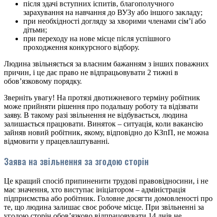
після здачі вступних іспитів, благополучного
зарахування на навчання до ВУЗу або іншого закладу;
при необхідності догляду за хворими членами сім’ї або
дітьми;
при переходу на нове місце після успішного
проходження конкурсного відбору.
Людина звільняється за власним бажанням з інших поважних
причин, і це дає право не відпрацьовувати 2 тижні в
обов’язковому порядку.
Зверніть увагу! На протязі двотижневого терміну робітник
може прийняти рішення про подальшу роботу та відізвати
заяву. В такому разі звільнення не відбувається, людина
залишається працювати. Виняток – ситуація, коли вакансію
зайняв новий робітник, якому, відповідно до КЗпП, не можна
відмовити у працевлаштуванні.
Заява на звільнення за згодою сторін
Це кращий спосіб припиненити трудові правовідносини, і не
має значення, хто виступає ініціатором – адміністрація
підприємства або робітник. Головне досягти домовленості про
те, що людина залишає своє робоче місце. При звільненні за
угодою сторін обов’язково відпрацовувати 14 днів не