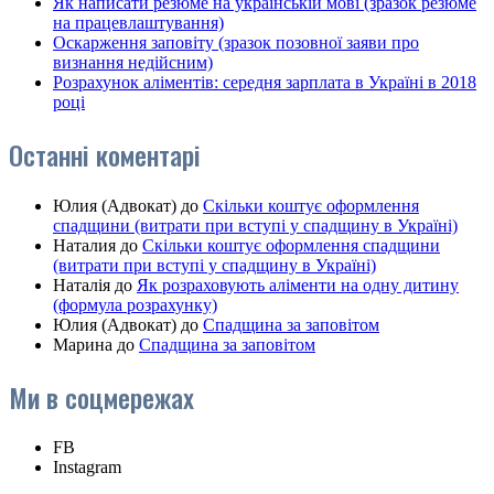
Як написати резюме на українській мові (зразок резюме
на працевлаштування)
Оскарження заповіту (зразок позовної заяви про
визнання недійсним)
Розрахунок аліментів: середня зарплата в Україні в 2018
році
Останні коментарі
Юлия (Адвокат)
до
Скільки коштує оформлення
спадщини (витрати при вступі у спадщину в Україні)
Наталия
до
Скільки коштує оформлення спадщини
(витрати при вступі у спадщину в Україні)
Наталія
до
Як розраховують аліменти на одну дитину
(формула розрахунку)
Юлия (Адвокат)
до
Спадщина за заповітом
Марина
до
Спадщина за заповітом
Ми в соцмережах
FB
Instagram