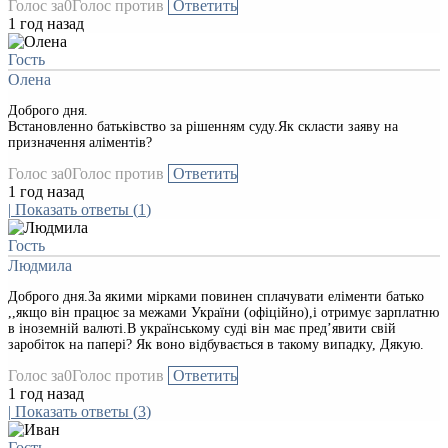
Голос за
0
Голос против
Ответить
1 год назад
Гость
Олена
Доброго дня.
Встановленно батьківство за рішенням суду.Як скласти заяву на
призначення аліментів?
Голос за
0
Голос против
Ответить
1 год назад
|
Показать ответы
(
1
)
Гость
Людмила
Доброго дня.За якими мірками повинен сплачувати еліменти батько
,,якщо він працює за межами України (офіційно),і отримує зарплатню
в іноземній валюті.В українському суді він має пред’явити свій
заробіток на папері? Як воно відбувається в такому випадку, Дякую.
Голос за
0
Голос против
Ответить
1 год назад
|
Показать ответы
(
3
)
Гость