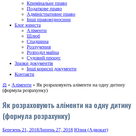
Кримінальне право
Податкове право
Адміністративне право
Інші правовідносини
Блог юриста
Аліменти
Шлюб
Спадщина
Розлучення
Розподіл майна
Судовий процес
Зразки документів
Інші корисні документи
Контакти
⚖
»
Аліменти
»
Як розраховують аліменти на одну дитину
(формула розрахунку)
Як розраховують аліменти на одну дитину
(формула розрахунку)
Березень 21, 2018
Липень 27, 2018
Юлия (Адвокат)