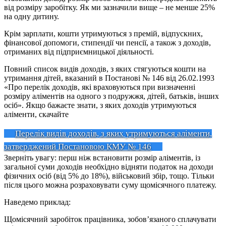
від розміру заробітку. Як ми зазначили вище – не менше 25%
на одну дитину.
Крім зарплати, кошти утримуються з премій, відпускних,
фінансової допомоги, стипендії чи пенсії, а також з доходів,
отриманих від підприємницької діяльності.
Повний список видів доходів, з яких стягуються кошти на
утримання дітей, вказаний в Постанові № 146 від 26.02.1993
«Про перелік доходів, які враховуються при визначенні
розміру аліментів на одного з подружжя, дітей, батьків, інших
осіб». Якщо бажаєте знати, з яких доходів утримуються
аліменти, скачайте
Перелік видів доходів, з яких утримуються аліменти,
затверджений Постановою КМУ № 146
Зверніть увагу: перш ніж встановити розмір аліментів, із
загальної суми доходів необхідно відняти податок на доходи
фізичних осіб (від 5% до 18%), військовий збір, тощо. Тільки
після цього можна розраховувати суму щомісячного платежу.
Наведемо приклад:
Щомісячний заробіток працівника, зобов’язаного сплачувати