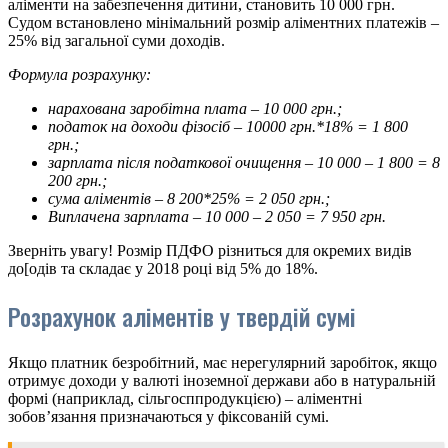
аліменти на забезпечення дитини, становить 10 000 грн.
Судом встановлено мінімальний розмір аліментних платежів –
25% від загальної суми доходів.
Формула розрахунку:
нарахована заробітна плата – 10 000 грн.;
податок на доходи фізосіб – 10000 грн.*18% = 1 800
грн.;
зарплата після податкової очищення – 10 000 – 1 800 = 8
200 грн.;
сума аліментів – 8 200*25% = 2 050 грн.;
Виплачена зарплата – 10 000 – 2 050 = 7 950 грн.
Зверніть увагу! Розмір ПДФО різниться для окремих видів
до[одів та складає у 2018 році від 5% до 18%.
Розрахунок аліментів у твердій сумі
Якщо платник безробітний, має нерегулярний заробіток, якщо
отримує доходи у валюті іноземної держави або в натуральній
формі (наприклад, сільгосппродукцією) – аліментні
зобов’язання призначаються у фіксованій сумі.