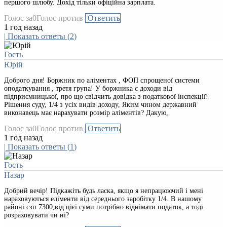
першого шлюбу. Дохід тільки офіційна зарплата.
Голос за
0
Голос против
Ответить
1 год назад
|
Показать ответы
(
2
)
Гость
Юрій
Доброго дня! Боржник по аліментах , ФОП спрощеної системи
оподаткування , третя група! У боржника є доходи від
підприємницької, про що свідчить довідка з податкової інспекції!
Рішення суду, 1/4 з усіх видів доходу, Яким чином державний
виконавець має нарахувати розмір аліментів? Дакую,
Голос за
0
Голос против
Ответить
1 год назад
|
Показать ответы
(
1
)
Гость
Назар
Добрий вечір! Підкажіть будь ласка, якщо я непрацюючий і мені
нараховуються еліменти від середнього заробітку 1/4. В нашому
районі сзп 7300,від цієї суми потрібно віднімати податок, а тоді
розраховувати чи ні?