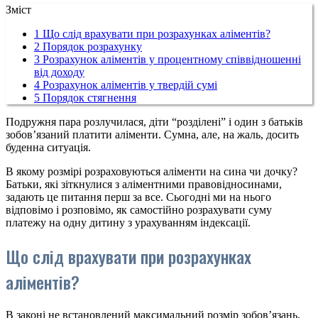
Зміст
1
Що слід врахувати при розрахунках аліментів?
2
Порядок розрахунку
3
Розрахунок аліментів у процентному співвідношенні
від доходу
4
Розрахунок аліментів у твердій сумі
5
Порядок стягнення
Подружня пара розлучилася, діти “розділені” і один з батьків
зобов’язаний платити аліменти. Сумна, але, на жаль, досить
буденна ситуація.
В якому розмірі розраховуються аліменти на сина чи дочку?
Батьки, які зіткнулися з аліментними правовідносинами,
задають це питання перш за все. Сьогодні ми на нього
відповімо і розповімо, як самостійно розрахувати суму
платежу на одну дитину з урахуванням індексації.
Що слід врахувати при розрахунках
аліментів?
В законі не встановлений максимальний розмір зобов’язань,