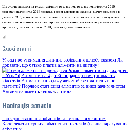
Цю статтю шукають за тегами: аліменти розрахунок, розрахунок аліментів 2018,
розрахунок аліментів 2018 приклад, расчет алиментов украина, расчет алиментов в
украине 2018, алименты сколько, алименты на ребенка сколько, сколько плачу алименты,
сколько платят алименты, сколько процентов алименты, алименты на ребенка сколько
процентов, сколько алименты 2018, сколько должен алиментов
Схожі статті
Угода про утримання дитини, розірвання шлюбу (зразок)
Як
доказати, що батько платив аліменти на дитину?
Розмір аліментів на двох дітей
в Україні
Аліменти на 4 дітей: порядок, розмір, кількість
відсотків
Аліменти з продажу автомобіля: платити чи не
платити?
Порядок стягнення аліментів за виконавчим листом
Аліменти
аліменти
,
батьки
,
дитина
Навігація записів
Порядок стягнення аліментів за виконавчим листом
Коли чекати перших аліментних платежів (перше нарахування
аліментів)