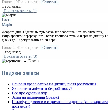
Голос за
0
Голос против
Ответить
1 год назад
|
Показать ответы
(
1
)
Гость
Марія
Доброго дня! Підкажіть будь ласка яка заборгованість по аліментах,
якщо зробити перерахунок! Тверда грошова сума 700 грн на дитину (2
дітей) до 19 року платив по 700 грн
Голос за
0
Голос против
Ответить
1 год назад
|
Показать ответы
(
3
)
wpDiscuz
Недавні записи
Основні права батька на дитину після розлучення
Як платити аліменти безробітному?
Все про судовий збір
Заява на звільнення (зразок)
Нотаріус відмовив в отриманні спадщини (як оскаржити
постанову)