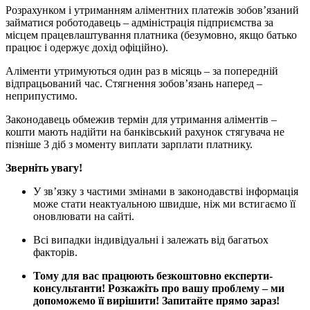
Розрахунком і утриманням аліментних платежів зобов’язаний
займатися роботодавець – адміністрація підприємства за
місцем працевлаштування платника (безумовно, якщо батько
працює і одержує дохід офіційно).
Аліменти утримуються один раз в місяць – за попередній
відпрацьований час. Стягнення зобов’язань наперед –
неприпустимо.
Законодавець обмежив термін для утримання аліментів –
кошти мають надійти на банківський рахунок стягувача не
пізніше 3 діб з моменту виплати зарплати платнику.
Зверніть увагу!
У зв’язку з частими змінами в законодавстві інформація
може стати неактуальною швидше, ніж ми встигаємо її
оновлювати на сайті.
Всі випадки індивідуальні і залежать від багатьох
факторів.
Тому для вас працюють безкоштовно експерти-
консультанти! Розкажіть про вашу проблему – ми
допоможемо її вирішити! Запитайте прямо зараз!