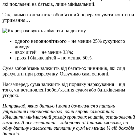
які покладені на батьків, лише мінімальний.
Так, алиментоплатник зобов’язаний перераховувати кошти на
утримання…
одного неповнолітнього – не менше 25% сукупного
доходу;
двох дітей – не менше 33%;
трьох і більше дітей – не менше 50%.
Сума зобов’язань залежить від багатьох чинників, які слід
врахувати при розрахунку. Озвучимо самі основні.
Насамперед, сума залежить від порядку нарахування – від
того, чи встановлені зобов’язання судом або батьківським
угодою.
Наприклад, якщо батько і мати домовилися з питань
утримання неповнолітнього, вони вправі самостійно
збільшити мінімальний розмір грошових коштів, встановлений
законом. А ось зменшити – заборонено! Іншими словами, на
одну дитину належать виплати у сумі не менше ¼ від доходів
батьків.