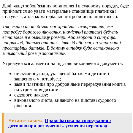
Далі, якщо зобов’язання встановлені в судовому порядку, буде
прийматися до уваги матеріальне становище платника і
стягувача, а також матеріальні потреби неповнолітнього.
Так, якщо син чи дочка має хронічне захворювання, яке
потребує дорогого лікування, щомісячні платежі будуть
встановлені в більшому розмірі. Або зворотна ситуація:
наприклад, батько дитини – інвалід або має на утриманні
престарілих батьків. В даному випадку буде встановлено
мінімальний розмір зобов’язань.
Утримуються аліменти на підставі виконавчого документа:
письмової угоди, укладеної батьками дитини і
завіреного у нотаріуса;
заяви платника про добровільне перерахування коштів
на утримання дитини;
судового наказу;
виконавчого листа, виданого на підставі судового
рішення.
Читайте також:
Право батька на спілкування з
дитиною при розлученні – усунення перешкод