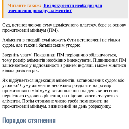
Читайте також:
Які документи необхідні для
зменшення розміру аліментів?
Суд, встановлюючи суму щомісячного платежу, бере за основу
прожитковий мінімум (ПМ).
Аліменти в твердій сумі можуть бути встановлені не тільки
судом, але також і батьківським угодою.
Зверніть увагу! Показники ПМ періодично збільшуються,
тому розмір аліментів необхідно індексувати. Підвищення ПМ
здійснюється у відповідності з рівнем інфляції і може мінятися
кілька разів на рік.
Як відбувається індексація аліментів, встановлених судом або
угодою? Суму аліментів необхідно розділити на розмір
прожиткового мінімуму, встановленого на день винесення
первісного судового рішення, на підставі якого стягуються
аліменти. Потім отримане число треба помножити на
прожитковий мінімум, визначений на день розрахунку.
Порядок стягнення