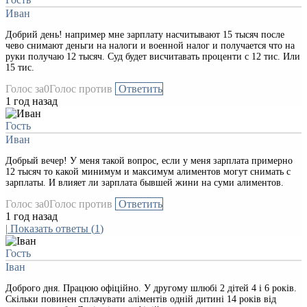
Иван
Добрий день! например мне зарплату насчитывают 15 тысяч после
чево снимают деньги на налоги и военной налог и получается что на
руки получаю 12 тысяч. Суд будет висчитавать проценти с 12 тис. Или
15 тис.
Голос за
0
Голос против
Ответить
1 год назад
Гость
Иван
Добрый вечер! У меня такой вопрос, если у меня зарплата примерно
12 тысяч то какой минимум и максимум алиментов могут снимать с
зарплаты. И влияет ли зарплата бывшей жини на суми алиментов.
Голос за
0
Голос против
Ответить
1 год назад
|
Показать ответы
(
1
)
Гость
Іван
Доброго дня. Працюю офіційно. У другому шлюбі 2 дітей 4 і 6 років.
Скільки повинен сплачувати аліментів одній дитині 14 років від