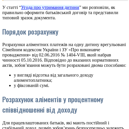
У статті “
Угода про утримання дитини
” ми розповіли, як
правильно оформити батьківський договір та представили
типовий зразок документа.
Порядок розрахунку
Розрахунки аліментних платежів на одну дитину врегульовані
Сімейним кодексом України і ЗУ «Про виконавче
провадження» від 02.06.2016 № 1404-VIII, який набрав
чинності 05.10.2016. Відповідно до вказаних нормативних
актів, зобов’язання можуть бути розраховані двома способами:
у вигляді відсотка від загального доходу
алиментоплатника;
у фіксованій сумі.
Розрахунок аліментів у процентному
співвідношенні від доходу
Для працевлаштованих батьків, які мають постійний і
стабільний доход, розмір зобов’язань безпосередньо залежить