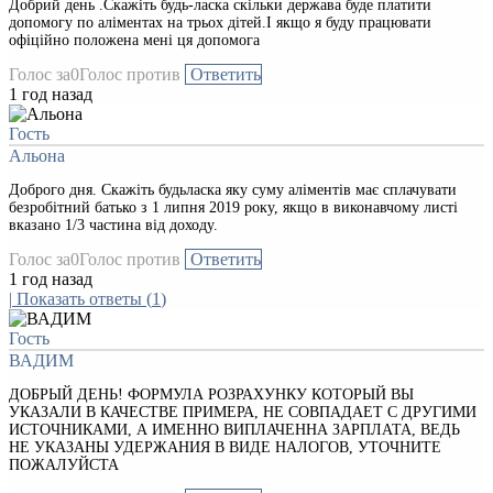
Добрий день .Скажіть будь-ласка скільки держава буде платити
допомогу по аліментах на трьох дітей.І якщо я буду працювати
офіційно положена мені ця допомога
Голос за
0
Голос против
Ответить
1 год назад
Гость
Альона
Доброго дня. Скажіть будьласка яку суму аліментів має сплачувати
безробітний батько з 1 липня 2019 року, якщо в виконавчому листі
вказано 1/3 частина від доходу.
Голос за
0
Голос против
Ответить
1 год назад
|
Показать ответы
(
1
)
Гость
ВАДИМ
ДОБРЫЙ ДЕНЬ! ФОРМУЛА РОЗРАХУНКУ КОТОРЫЙ ВЫ
УКАЗАЛИ В КАЧЕСТВЕ ПРИМЕРА, НЕ СОВПАДАЕТ С ДРУГИМИ
ИСТОЧНИКАМИ, А ИМЕННО ВИПЛАЧЕННА ЗАРПЛАТА, ВЕДЬ
НЕ УКАЗАНЫ УДЕРЖАНИЯ В ВИДЕ НАЛОГОВ, УТОЧНИТЕ
ПОЖАЛУЙСТА