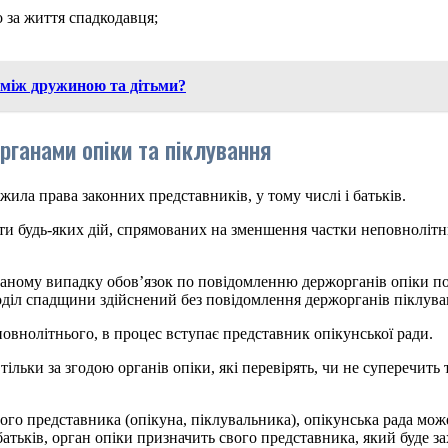
о за життя спадкодавця;
 між дружиною та дітьми?
ганами опіки та піклування
ила права законних представників, у тому числі і батьків.
яти будь-яких дій, спрямованих на зменшення частки неповнолітн
даному випадку обов’язок по повідомленню держорганів опіки по
оділ спадщини здійснений без повідомлення держорганів піклува
овнолітнього, в процес вступає представник опікунської ради.
ки за згодою органів опіки, які перевірять, чи не суперечить т
ого представника (опікуна, піклувальника), опікунська рада мож
батьків, орган опіки призначить свого представника, який буде 