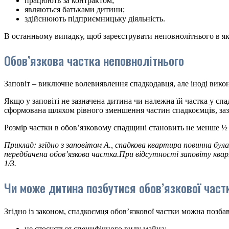
працюють за контрактом;
являються батьками дитини;
здійснюють підприємницьку діяльність.
В останньому випадку, щоб зареєструвати неповнолітнього в які
Обов’язкова частка неповнолітнього
Заповіт – виключне волевиявлення спадкодавця, але іноді вико
Якщо у заповіті не зазначена дитина чи належна їй частка у сп
сформована шляхом рівного зменшення частин спадкоємців, зазн
Розмір частки в обов’язковому спадщині становить не менше ½ в
Приклад: згідно з заповітом А., спадкова квартира повинна була 
передбачена обов’язкова частка.При відсутності заповіту квар
1/3.
Чи може дитина позбутися обов’язкової част
Згідно із законом, спадкоємця обов’язкової частки можна позб
це стосується специфічного виду майна;