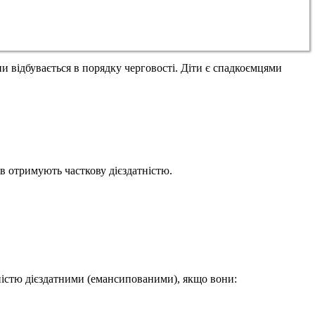
ни відбувається в порядку черговості. Діти є спадкоємцями
ів отримують часткову дієздатністю.
овністю дієздатними (емансипованими), якщо вони: