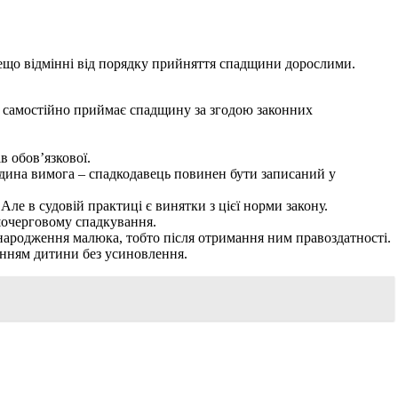
дещо відмінні від порядку прийняття спадщини дорослими.
оків самостійно приймає спадщину за згодою законних
в обов’язкової.
Єдина вимога – спадкодавець повинен бути записаний у
Але в судовій практиці є винятки з цієї норми закону.
ршочерговому спадкування.
 народження малюка, тобто після отримання ним правоздатності.
ванням дитини без усиновлення.