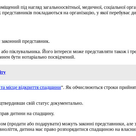
іщений під нагляд загальноосвітньої, медичної, соціальної орган
 представників покладаються на організацію, у якої перебуває д
ає законний представник.
 або піклувальника. Його інтереси може представляти також і тре
инен бути нотаріально посвідчений.
іту
 та місце відкриття спадщини
“. Як обчислюються строки прийнятт
дтвердивши свій статус документально.
 прав дитини на спадщину.
ом (продати або подарувати) можуть законні представники, але з
овноліття, дитина має право розпорядитися спадщиною на власни