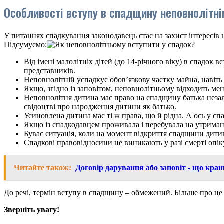
Особливості вступу в спадщину неповнолітні
У питаннях спадкування законодавець стає на захист інтересів
Підсумуємо:
Від імені малолітніх дітей (до 14-річного віку) в спадок 
представників.
Неповнолітній успадкує обов’язкову частку майна, навіть
Якщо, згідно із заповітом, неповнолітньому відходить мен
Неповнолітня дитина має право на спадщину батька незал
свідоцтві про народження дитини як батько.
Усиновлена дитина має ті ж права, що й рідна. А ось у сп
Якщо із спадкодавцем проживала і перебувала на утриман
Буває ситуація, коли на момент відкриття спадщини дитин
Спадкові правовідносини не виникають у разі смерті опік
Читайте також:
Договір дарування або заповіт - що кра
До речі, термін вступу в спадщину – обмежений. Більше про це в
Зверніть увагу!