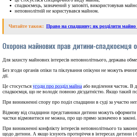
спадкоємець, зазначений у заповіті, використовував майн
неповнолітній не користувався майном.
Читайте також:
Право на спадщину: як розділити майно
Охорона майнових прав дитини-спадкоємця ор
Для захисту майнових інтересів неповнолітнього, держава обмеж
Без згоди органів опіки та піклування опікуни не можуть вчин
дії.
Це стосується
угоди про розділ майна
або виділення часток. В 
спадкоємця, що не володіє повною дієздатністю. Якщо такий п
При виникненні спору про поділ спадщини в суді за участю неп
Відмову від спадщини представники дитини можуть оформити тіль
частки відмовитися не можна, про що прямо зазначено в законі.
При виникненні конфлікту інтересів неповнолітнього та законн
щодо дитини. А якщо існують протиріччя в інтересах дитини і 