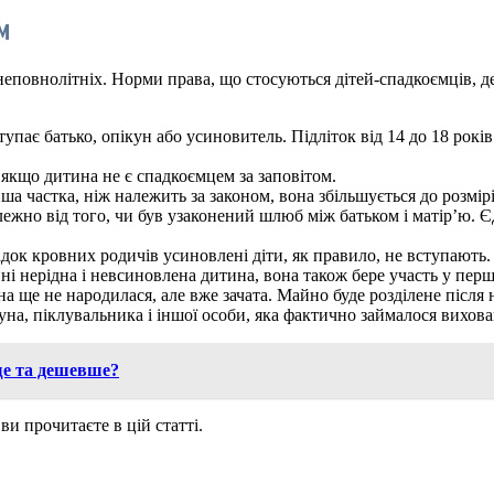
м
 неповнолітніх. Норми права, що стосуються дітей-спадкоємців, 
вступає батько, опікун або усиновитель. Підліток від 14 до 18 р
 якщо дитина не є спадкоємцем за заповітом.
ша частка, ніж належить за законом, вона збільшується до розмірі
ежно від того, чи був узаконений шлюб між батьком і матір’ю. 
адок кровних родичів усиновлені діти, як правило, не вступають. 
ні нерідна і невсиновлена дитина, вона також бере участь у пе
а ще не народилася, але вже зачата. Майно буде розділене після
уна, піклувальника і іншої особи, яка фактично займалося вихо
ще та дешевше?
и прочитаєте в цій статті.