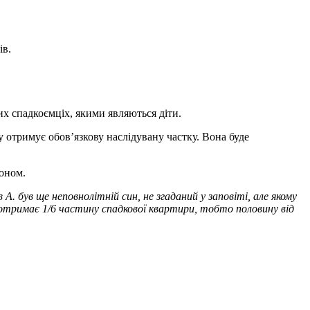
ів.
их спадкоємціх, якими являються діти.
у отримує обов’язкову наслідувану частку. Вона буде
коном.
А. був ще неповнолітній син, не згаданий у заповіті, але як
ому
 отримає 1/6 частину спадкової квартири, тобто половину від