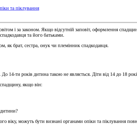
іки та піклування
повітом і за законом. Якщо відсутній заповіт, оформлення спадщи
спадкодавця та його батьками.
, як брат, сестра, онук чи племінник спадкодавця.
До 14-ти років дитина такою не являється. Діти від 14 до 18 рок
 спадщину, якщо він:
 дитини?
ічного віку, можуть бути визнані органами опіки та піклування п