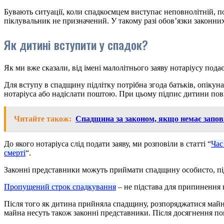
Бувають ситуації, коли спадкоємцем виступає неповнолітній, пом
піклувальник не призначений. У такому разі обов’язки законних
Як дитині вступити у спадок?
Як ми вже сказали, від імені малолітнього заяву нотаріусу под
Для вступу в спадщину підлітку потрібна згода батьків, опікуна
нотаріуса або надіслати поштою. При цьому підпис дитини пов
Читайте також:
Спадщина за законом, якщо немає запов
До якого нотаріуса слід подати заяву, ми розповіли в статті “
Час
смерті
“.
Законні представники можуть приймати спадщину особисто, пі
Пропущений строк спадкування
– не підстава для припинення
Після того як дитина прийняла спадщину, розпоряджатися майн
майна несуть також законні представники. Після досягнення п