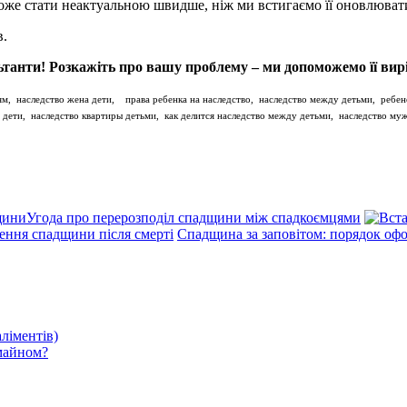
може стати неактуальною швидше, ніж ми встигаємо її оновлювати
в.
танти! Розкажіть про вашу проблему – ми допоможемо її вир
ям, наследство жена дети, права ребенка на наследство, наследство между детьми, ребен
о дети, наследство квартиры детьми, как делится наследство между детьми, наследство му
Угода про перерозподіл спадщини між спадкоємцями
ння спадщини після смерті
Спадщина за заповітом: порядок офо
ліментів)
майном?