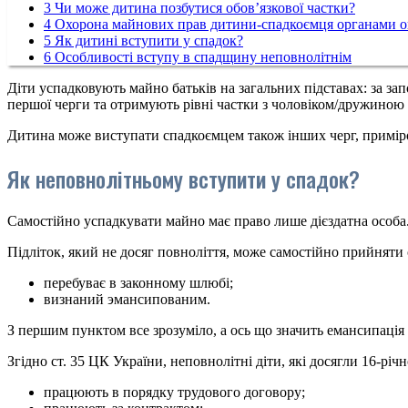
3
Чи може дитина позбутися обов’язкової частки?
4
Охорона майнових прав дитини-спадкоємця органами оп
5
Як дитині вступити у спадок?
6
Особливості вступу в спадщину неповнолітнім
Діти успадковують майно батьків на загальних підставах: за за
першої черги та отримують рівні частки з чоловіком/дружиною 
Дитина може виступати спадкоємцем також інших черг, приміром
Як неповнолітньому вступити у спадок?
Самостійно успадкувати майно має право лише дієздатна особа. 
Підліток, який не досяг повноліття, може самостійно прийняти
перебуває в законному шлюбі;
визнаний эмансипованим.
З першим пунктом все зрозуміло, а ось що значить емансипація
Згідно ст. 35 ЦК України, неповнолітні діти, які досягли 16-р
працюють в порядку трудового договору;