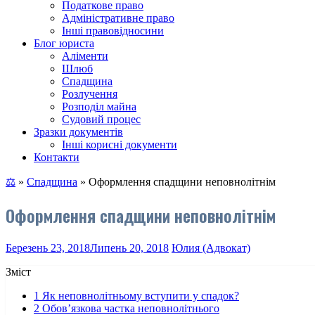
Податкове право
Адміністративне право
Інші правовідносини
Блог юриста
Аліменти
Шлюб
Спадщина
Розлучення
Розподіл майна
Судовий процес
Зразки документів
Інші корисні документи
Контакти
⚖
»
Спадщина
»
Оформлення спадщини неповнолітнім
Оформлення спадщини неповнолітнім
Березень 23, 2018
Липень 20, 2018
Юлия (Адвокат)
Зміст
1
Як неповнолітньому вступити у спадок?
2
Обов’язкова частка неповнолітнього