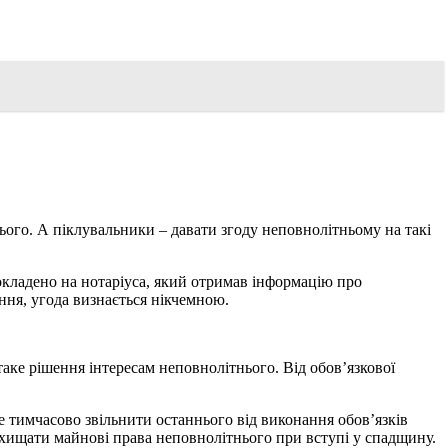
ього. А піклувальники – давати згоду неповнолітньому на такі
кладено на нотаріуса, який отримав інформацію про
ння, угода визнається нікчемною.
аке рішення інтересам неповнолітнього. Від обов’язкової
е тимчасово звільнити останнього від виконання обов’язків
захищати майнові права неповнолітнього при вступі у спадщину.