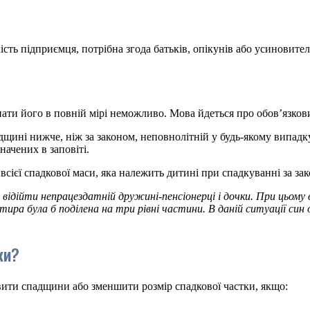
сть підприємця, потрібна згода батьків, опікунів або усиновител
нати його в повній мірі неможливо. Мова йдеться про обов’язков
адщині нижче, ніж за законом, неповнолітній у будь-якому випадк
ачених в заповіті.
сієї спадкової маси, яка належить дитині при спадкуванні за за
відійти непрацездатній дружині-пенсіонерці і дочки. При цьому в 
тира була б поділена на три рівні частини. В даній ситуації син
ки?
авити спадщини або зменшити розмір спадкової частки, якщо: