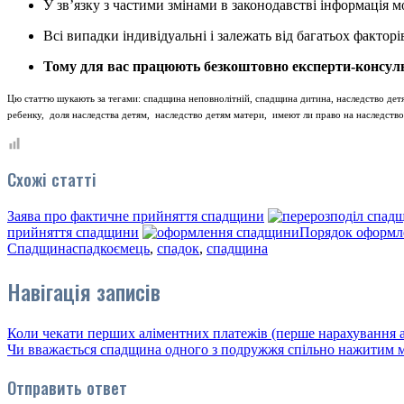
У зв’язку з частими змінами в законодавстві інформація 
Всі випадки індивідуальні і залежать від багатьох факторі
Тому для вас працюють безкоштовно експерти-консуль
Цю статтю шукають за тегами: спадщина неповнолітній, спадщина дитина, наследство дет
ребенку, доля наследства детям, наследство детям матери, имеют ли право на наследств
Схожі статті
Заява про фактичне прийняття спадщини
прийняття спадщини
Порядок оформле
Спадщина
спадкоємець
,
спадок
,
спадщина
Навігація записів
Коли чекати перших аліментних платежів (перше нарахування а
Чи вважається спадщина одного з подружжя спільно нажитим 
Отправить ответ