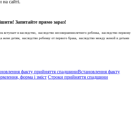
 на сайті.
ішити! Запитайте прямо зараз!
ок вступает в наследство, наследство несовершеннолетнего ребенка, наследство первому
жа жене детям, наследство ребенку от первого брака, наследство между женой и детьми
Встановлення факту
рмлення, форма і зміст
Строки прийняття спадщини