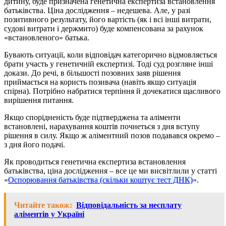
дитину, буде призначена генетична експертиза встановлення
батьківства. Ціна дослідження – недешева. Але, у разі
позитивного результату, його вартість (як і всі інші витрати,
судові витрати і держмито) буде компенсована за рахунок
«встановленого» батька.
Бувають ситуації, коли відповідач категорично відмовляється
брати участь у генетичній експертизі. Тоді суд розгляне інші
докази. До речі, в більшості позовних заяв рішення
приймається на користь позивача (навіть якщо ситуація
спірна). Потрібно набратися терпіння й дочекатися щасливого
вирішення питання.
Якщо спорідненість буде підтверджена та аліменти
встановлені, нарахування коштів почнеться з дня вступу
рішення в силу. Якщо ж аліментний позов подавався окремо –
з дня його подачі.
Як проводиться генетична експертиза встановлення
батьківства, ціна дослідження – все це ми висвітлили у статті
«
Оспорювання батьківства (скільки коштує тест ДНК)
».
Читайте також:
Відповідальність за несплату
аліментів у Україні