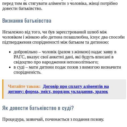
перед тим як стягувати аліменти з чоловіка, жінці потрібно
довести батьківство.
Визнання батьківства
Незалежно від того, чи був зареєстрований шлюб між
чоловіком і жінкою або дитина позашлюбна, існує два способи
підтвердження спорідненості між батьком та дитиною:
добровільно – чоловік (разом з жінкою) надає заяву в
РАГС, вказує свої анкетні дані, які будуть вписані в
свідоцтво про народження непонолітнього;
в суді – мати дитини подає позов з вимогою визначити
спорідненість.
Читайте також:
Договір про сплату аліментів на
дитину: форма, зміст, порядок укладання, зразок
Як довести батьківство в суді?
Процедура, зазвичай, починається з подання позову.