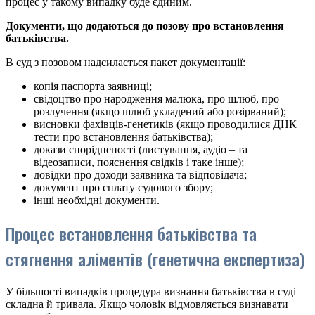
процес у такому випадку буде єдиним.
Документи, що додаються до позову
про встановлення
батьківства.
В суд з позовом надсилається пакет документації:
копія паспорта заявниці;
свідоцтво про народження малюка, про шлюб, про
розлучення (якщо шлюб укладений або розірваний);
висновки фахівців-генетиків (якщо проводилися ДНК
тести про встановлення батьківства);
докази спорідненості (листування, аудіо – та
відеозаписи, пояснення свідків і таке інше);
довідки про доходи заявника та відповідача;
документ про сплату судового збору;
інші необхідні документи.
Процес встановлення батьківства та
стягнення аліментів (генетична експертиза)
У більшості випадків процедура визнання батьківства в суді
складна й тривала. Якщо чоловік відмовляється визнавати