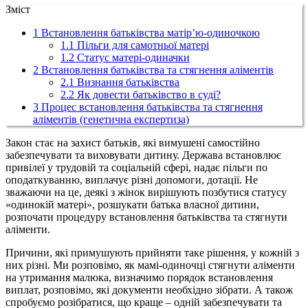
Зміст
1
Встановлення батьківства матір’ю-одиночкою
1.1
Пільги для самотньої матері
1.2
Статус матері-одиначки
2
Встановлення батьківства та стягнення аліментів
2.1
Визнання батьківства
2.2
Як довести батьківство в суді?
3
Процес встановлення батьківства та стягнення
аліментів (генетична експертиза)
Закон стає на захист батьків, які вимушені самостійно
забезпечувати та виховувати дитину. Держава встановлює
привілеї у трудовій та соціальній сфері, надає пільги по
оподаткуванню, виплачує різні допомоги, дотації. Не
зважаючи на це, деякі з жінок вирішують позбутися статусу
«одинокій матері», розшукати батька власної дитини,
розпочати процедуру встановлення батьківства та стягнути
аліменти.
Причини, які примушують прийняти таке рішення, у кожній з
них різні. Ми розповімо, як мамі-одиночці стягнути аліменти
на утримання малюка, визначимо порядок встановлення
виплат, розповімо, які документи необхідно зібрати. А також
спробуємо розібратися, що краще – одній забезпечувати та