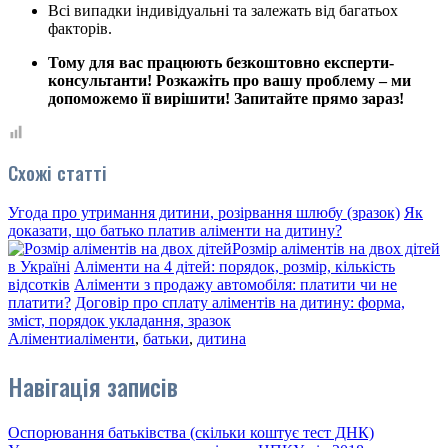
Всі випадки індивідуальні та залежать від багатьох
факторів.
Тому для вас працюють безкоштовно експерти-
консультанти! Розкажіть про вашу проблему – ми
допоможемо її вирішити! Запитайте прямо зараз!
Схожі статті
Угода про утримання дитини, розірвання шлюбу (зразок)
Як
доказати, що батько платив аліменти на дитину?
Розмір аліментів на двох дітей
в Україні
Аліменти на 4 дітей: порядок, розмір, кількість
відсотків
Аліменти з продажу автомобіля: платити чи не
платити?
Договір про сплату аліментів на дитину: форма,
зміст, порядок укладання, зразок
Аліменти
аліменти
,
батьки
,
дитина
Навігація записів
Оспорювання батьківства (скільки коштує тест ДНК)