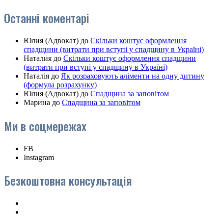
Останні коментарі
Юлия (Адвокат)
до
Скільки коштує оформлення
спадщини (витрати при вступі у спадщину в Україні)
Наталия
до
Скільки коштує оформлення спадщини
(витрати при вступі у спадщину в Україні)
Наталія
до
Як розраховують аліменти на одну дитину
(формула розрахунку)
Юлия (Адвокат)
до
Спадщина за заповітом
Марина
до
Спадщина за заповітом
Ми в соцмережах
FB
Instagram
Безкоштовна консультація