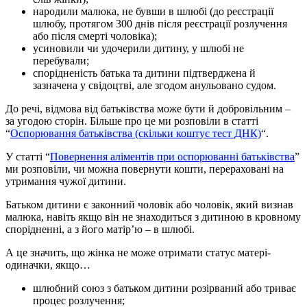
народили малюка, не бувши в шлюбі (до реєстрації
шлюбу, протягом 300 днів після реєстрації розлучення
або після смерті чоловіка);
усиновили чи удочерили дитину, у шлюбі не
перебували;
спорідненість батька та дитини підтверджена й
зазначена у свідоцтві, але згодом анульовано судом.
До речі, відмова від батьківства може бути й добровільним –
за угодою сторін. Більше про це ми розповіли в статті
“
Оспорювання батьківства (скільки коштує тест ДНК)
“.
У статті “
Повернення аліментів при оспорюванні батьківства
”
ми розповіли, чи можна повернути кошти, перераховані на
утримання чужої дитини.
Батьком дитини є законний чоловік або чоловік, який визнав
малюка, навіть якщо він не знаходиться з дитиною в кровному
спорідненні, а з його матір’ю – в шлюбі.
А це значить, що жінка не може отримати статус матері-
одиначки, якщо…
шлюбний союз з батьком дитини розірваний або триває
процес розлучення;