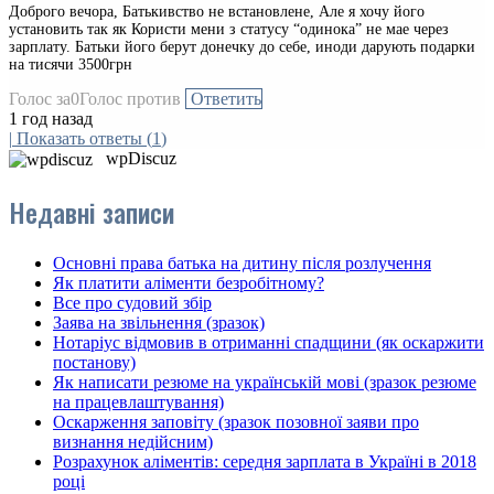
Доброго вечора, Батькивство не встановлене, Але я хочу його
установить так як Користи мени з статусу “одинока” не мае через
зарплату. Батьки його берут донечку до себе, иноди дарують подарки
на тисячи 3500грн
Голос за
0
Голос против
Ответить
1 год назад
|
Показать ответы
(
1
)
wpDiscuz
Недавні записи
Основні права батька на дитину після розлучення
Як платити аліменти безробітному?
Все про судовий збір
Заява на звільнення (зразок)
Нотаріус відмовив в отриманні спадщини (як оскаржити
постанову)
Як написати резюме на українській мові (зразок резюме
на працевлаштування)
Оскарження заповіту (зразок позовної заяви про
визнання недійсним)
Розрахунок аліментів: середня зарплата в Україні в 2018
році