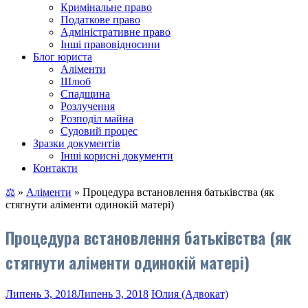
Кримінальне право
Податкове право
Адміністративне право
Інші правовідносини
Блог юриста
Аліменти
Шлюб
Спадщина
Розлучення
Розподіл майна
Судовий процес
Зразки документів
Інші корисні документи
Контакти
⚖
»
Аліменти
»
Процедура встановлення батьківства (як
стягнути аліменти одинокій матері)
Процедура встановлення батьківства (як
стягнути аліменти одинокій матері)
Липень 3, 2018
Липень 3, 2018
Юлия (Адвокат)