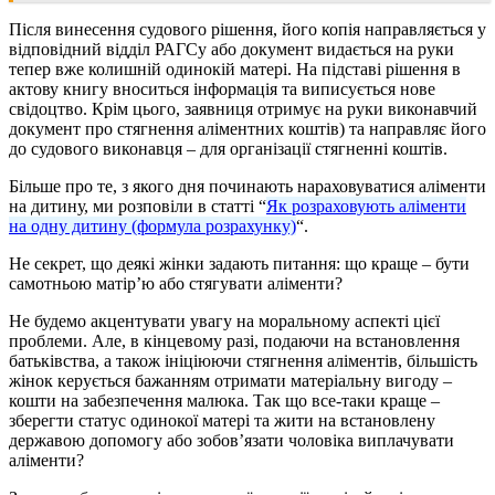
Після винесення судового рішення, його копія направляється у
відповідний відділ РАГСу або документ видається на руки
тепер вже колишній одинокій матері. На підставі рішення в
актову книгу вноситься інформація та виписується нове
свідоцтво. Крім цього, заявниця отримує на руки виконавчий
документ про стягнення аліментних коштів) та направляє його
до судового виконавця – для організації стягненні коштів.
Більше про те, з якого дня починають нараховуватися аліменти
на дитину, ми розповіли в статті “
Як розраховують аліменти
на одну дитину (формула розрахунку)
“.
Не секрет, що деякі жінки задають питання: що краще – бути
самотньою матір’ю або стягувати аліменти?
Не будемо акцентувати увагу на моральному аспекті цієї
проблеми. Але, в кінцевому разі, подаючи на встановлення
батьківства, а також ініціюючи стягнення аліментів, більшість
жінок керується бажанням отримати матеріальну вигоду –
кошти на забезпечення малюка. Так що все-таки краще –
зберегти статус одинокої матері та жити на встановлену
державою допомогу або зобов’язати чоловіка виплачувати
аліменти?