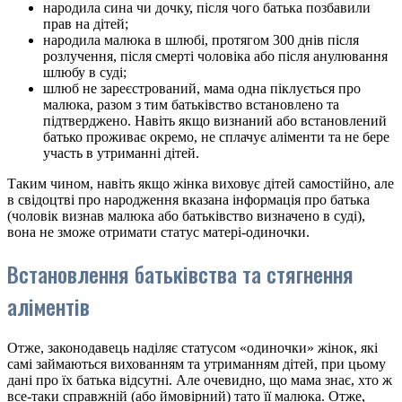
народила сина чи дочку, після чого батька позбавили
прав на дітей;
народила малюка в шлюбі, протягом 300 днів після
розлучення, після смерті чоловіка або після анулювання
шлюбу в суді;
шлюб не зареєстрований, мама одна піклується про
малюка, разом з тим батьківство встановлено та
підтверджено. Навіть якщо визнаний або встановлений
батько проживає окремо, не сплачує аліменти та не бере
участь в утриманні дітей.
Таким чином, навіть якщо жінка виховує дітей самостійно, але
в свідоцтві про народження вказана інформація про батька
(чоловік визнав малюка або батьківство визначено в суді),
вона не зможе отримати статус матері-одиночки.
Встановлення батьківства та стягнення
аліментів
Отже, законодавець наділяє статусом «одиночки» жінок, які
самі займаються вихованням та утриманням дітей, при цьому
дані про їх батька відсутні. Але очевидно, що мама знає, хто ж
все-таки справжній (або ймовірний) тато її малюка. Отже,