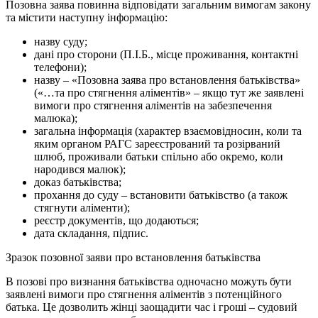
Позовна заява повинна відповідати загальним вимогам закону
та містити наступну інформацію:
назву суду;
дані про сторони (П.І.Б., місце проживання, контактні
телефони);
назву – «Позовна заява про встановлення батьківства»
(«…та про стягнення аліментів» – якщо тут же заявлені
вимоги про стягнення аліментів на забезпечення
малюка);
загальна інформація (характер взаємовідносин, коли та
яким органом РАГС зареєстрований та розірваний
шлюб, проживали батьки спільно або окремо, коли
народився малюк);
доказ батьківства;
прохання до суду – встановити батьківство (а також
стягнути аліменти);
реєстр документів, що додаються;
дата складання, підпис.
Зразок позовної заяви про встановлення батьківства
В позові про визнання батьківства одночасно можуть бути
заявлені вимоги про стягнення аліментів з потенційного
батька. Це дозволить жінці заощадити час і гроші – судовий