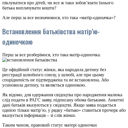
піклуватися про дітей, чи все ж таки зобов’язати їхнього
батька виплачувати кошти?
Але перш за все визначимося, хто така «матір-одиначка»?
Встановлення батьківства матір’ю-
одиночкою
Перш за все розберімося, хто така матір-одиночка.
Це офіційний статус жінки, яка народила дитину без
реєстрації шлюбного союзу, у шлюбі, але при цьому
спорідненість не підтверджена та не встановлена. Або
усиновила дитину, та являється одинокою.
Як відомо, для одержання свідоцтва про народження малюка
слід подати в РАГС заяву, підписану обома батьками. Анкетні
дані батьків вказуються у свідоцтві. Якщо заява подається
однією тільки матір’ю, у рядку «батько» ставиться прочерк або
вказується інформація – зі слів жінки.
Таким чином, правовий статус матері одиночки