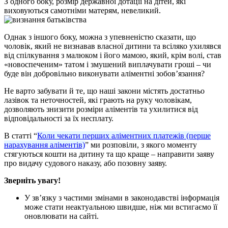
З одного боку, розмір державної дотації на дітей, які
виховуються самотніми матерям, невеликий.
Однак з іншого боку, можна з упевненістю сказати, що
чоловік, який не визнавав власної дитини та всіляко ухилявся
від спілкування з малюком і його мамою, який, крім волі, став
«новоспеченим» татом і змушений виплачувати гроші – чи
буде він добровільно виконувати аліментні зобов’язання?
Не варто забувати й те, що наші закони містять достатньо
лазівок та неточностей, які грають на руку чоловікам,
дозволяють знизити розміри аліментів та ухилитися від
відповідальності за їх несплату.
В статті “
Коли чекати перших аліментних платежів (перше
нарахування аліментів)
” ми розповіли, з якого моменту
стягуються кошти на дитину та що краще – направити заяву
про видачу судового наказу, або позовну заяву.
Зверніть увагу!
У зв’язку з частими змінами в законодавстві інформація
може стати неактуальною швидше, ніж ми встигаємо її
оновлювати на сайті.