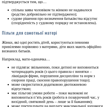
підтверджується тим, що…
спільна заява чоловіком та жінкою не надавалося
(родство добровільно не підтверджено);
судове рішення про визначення батьківства відсутнє
(спорідненість у судовому порядку не встановлена).
Пільги для самотньої матері
Жінки, які одні ростять дітей, користуються певними
привілеями порівняно з матерями, діти яких мають офіційно
визнаних батьків.
Наприклад, мати-одиначка…
не підлягає звільненню, поки дитині не виповниться
чотирнадцять років (з цього правила є винятки –
ліквідація фірми, порушення дисципліни та норм з
охорони праці, скоєння правопорушення тощо);
може скористатися додатковою двотижневою
відпусткою;
має пільгові умови роботи – поки малюкові не
виповниться п’ять років (робота в позаурочний час, у
вихідний, святковий день – лише за її бажанням);
може претендувати на виплату максимальної допомоги