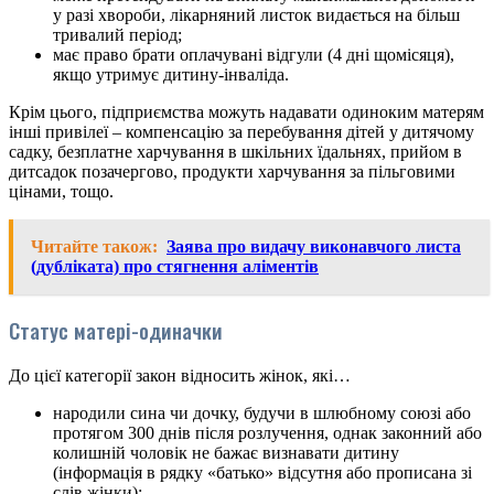
у разі хвороби, лікарняний листок видається на більш
тривалий період;
має право брати оплачувані відгули (4 дні щомісяця),
якщо утримує дитину-інваліда.
Крім цього, підприємства можуть надавати одиноким матерям
інші привілеї – компенсацію за перебування дітей у дитячому
садку, безплатне харчування в шкільних їдальнях, прийом в
дитсадок позачергово, продукти харчування за пільговими
цінами, тощо.
Читайте також:
Заява про видачу виконавчого листа
(дубліката) про стягнення аліментів
Статус матері-одиначки
До цієї категорії закон відносить жінок, які…
народили сина чи дочку, будучи в шлюбному союзі або
протягом 300 днів після розлучення, однак законний або
колишній чоловік не бажає визнавати дитину
(інформація в рядку «батько» відсутня або прописана зі
слів жінки);