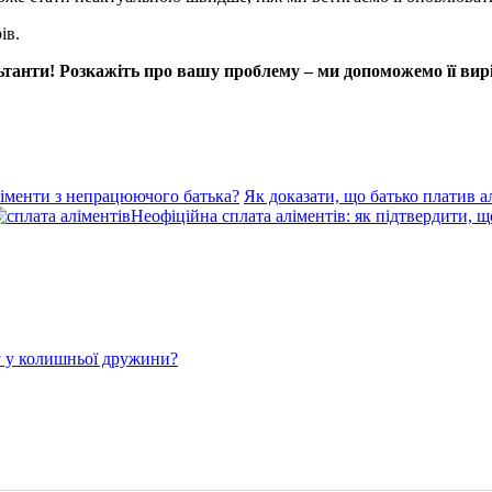
ів.
танти! Розкажіть про вашу проблему – ми допоможемо її вир
ліменти з непрацюючого батька?
Як доказати, що батько платив а
Неофіційна сплата аліментів: як підтвердити, 
у у колишньої дружини?