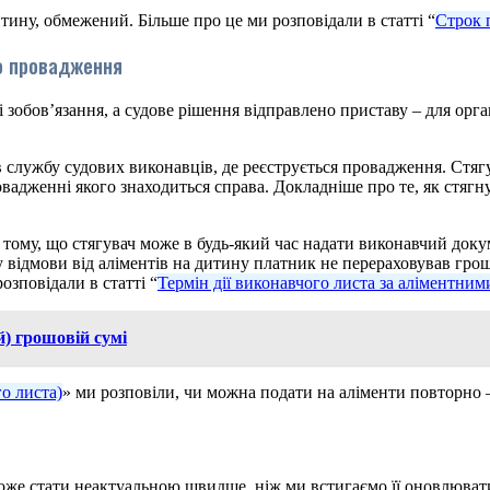
итину, обмежений. Більше про це ми розповідали в статті “
Строк 
го провадження
і зобов’язання, а судове рішення відправлено приставу – для орг
 службу судових виконавців, де реєструється провадження. Стяг
овадженні якого знаходиться справа. Докладніше про те, як стягн
 тому, що стягувач може в будь-який час надати виконавчий доку
ідмови від аліментів на дитину платник не перераховував гроші
озповідали в статті “
Термін дії виконавчого листа за аліментним
й) грошовій сумі
о листа)
» ми розповіли, чи можна подати на аліменти повторно –
може стати неактуальною швидше, ніж ми встигаємо її оновлювати