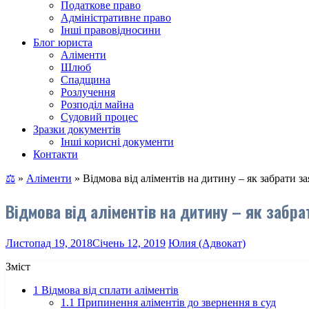
Податкове право
Адміністративне право
Інші правовідносини
Блог юриста
Аліменти
Шлюб
Спадщина
Розлучення
Розподіл майна
Судовий процес
Зразки документів
Інші корисні документи
Контакти
⚖
»
Аліменти
»
Відмова від аліментів на дитину – як забрати за
Відмова від аліментів на дитину – як забра
Листопад 19, 2018
Січень 12, 2019
Юлия (Адвокат)
Зміст
1
Відмова від сплати аліментів
1.1
Припинення аліментів до звернення в суд