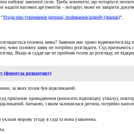
она набуває законної сили. Треба зазначити, що нотаріуси неохоч
же надати вагомих аргументів – нотаріус може не завірити докум
 “
Угода про утримання дитини, розірвання шлюбу (зразок)
“.
озглядається позовна заява? Заявник має право відмовитися від 
ну, чому позовну заяву не потрібно розглядати. Суд призначить 
згляд. Якщо ж суддя ще не прийняв позов до розгляду, не відкр
ну (формула розрахунку)
ини, за яких позов був відкликаний.
суд припиняє провадження (виносить відповідну ухвалу), повтор
 відкликаний, батькові, з яким залишилася дитина, потрібно нап
 уклали морову угоду в суді та вона узаконена.
та.