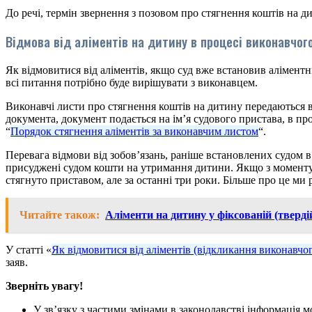
До речі, термін звернення з позовом про стягнення коштів на д
Відмова від аліментів на дитину в процесі виконавчо
Як відмовитися від аліментів, якщо суд вже встановив аліментн
всі питання потрібно буде вирішувати з виконавцем.
Виконавчі листи про стягнення коштів на дитину передаються в
документа, документ подається на ім’я судового пристава, в пр
“
Порядок стягнення аліментів за виконавчим листом
“.
Перевага відмови від зобов’язань, раніше встановлених судом в
присуджені судом кошти на утримання дитини. Якщо з моменту в
стягнуто приставом, але за останні три роки. Більше про це ми р
Читайте також:
Аліменти на дитину у фіксованій (тверді
У статті «
Як відмовитися від аліментів (відкликання виконавчог
заяв.
Зверніть увагу!
У зв’язку з частими змінами в законодавстві інформація 