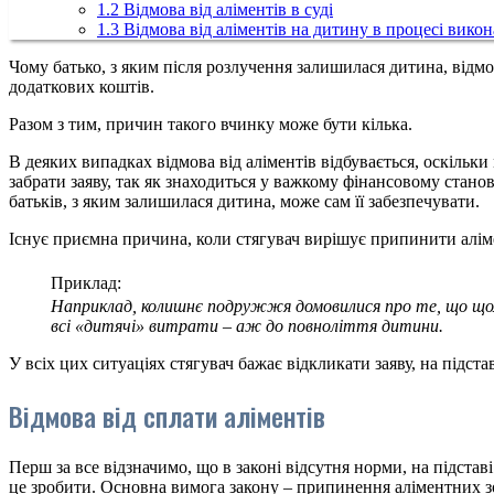
1.2
Відмова від аліментів в суді
1.3
Відмова від аліментів на дитину в процесі вико
Чому батько, з яким після розлучення залишилася дитина, відмо
додаткових коштів.
Разом з тим, причин такого вчинку може бути кілька.
В деяких випадках відмова від аліментів відбувається, оскільк
забрати заяву, так як знаходиться у важкому фінансовому стано
батьків, з яким залишилася дитина, може сам її забезпечувати.
Існує приємна причина, коли стягувач вирішує припинити аліме
Приклад:
Наприклад, колишнє подружжя домовилися про те, що щомі
всі «дитячі» витрати – аж до повноліття дитини.
У всіх цих ситуаціях стягувач бажає відкликати заяву, на підст
Відмова від сплати аліментів
Перш за все відзначимо, що в законі відсутня норми, на підстав
це зробити. Основна вимога закону – припинення аліментних з