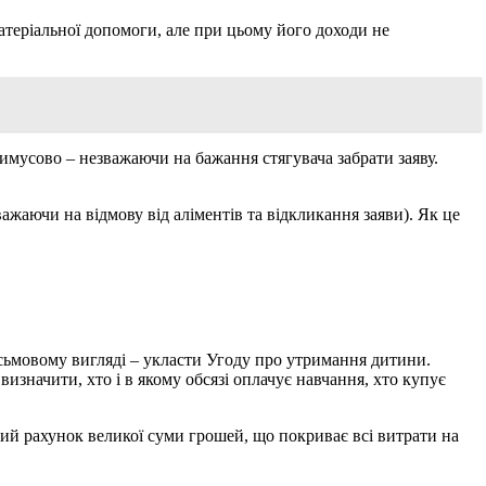
матеріальної допомоги, але при цьому його доходи не
имусово – незважаючи на бажання стягувача забрати заяву.
ажаючи на відмову від аліментів та відкликання заяви). Як це
исьмовому вигляді – укласти Угоду про утримання дитини.
изначити, хто і в якому обсязі оплачує навчання, хто купує
ий рахунок великої суми грошей, що покриває всі витрати на