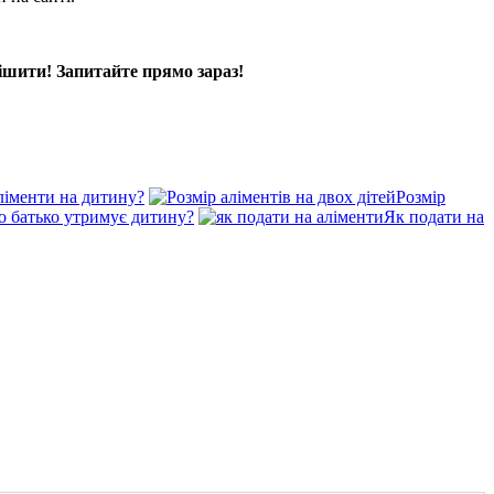
ішити! Запитайте прямо зараз!
ліменти на дитину?
Розмір
що батько утримує дитину?
Як подати на