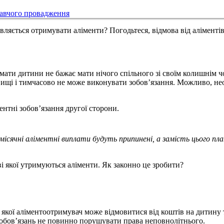
навчого провадження
вляється отримувати аліменти? Погодьтеся, відмова від аліментів
и мати дитини не бажає мати нічого спільного зі своїм колишнім 
вищі і тимчасово не може виконувати зобов’язання. Можливо, необ
нтні зобов’язання другої сторони.
сячні аліментні виплати будуть припинені, а замість цього пла
аві якої утримуються аліменти. Як законно це зробити?
і якої аліментоотримувач може відмовитися від коштів на дитину т
обов’язань не повинно порушувати права неповнолітнього.