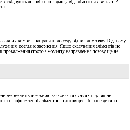
е засвідчують договір про відмову від аліментних виплат. А
ент.
позовних вимог – направити до суду відповідну заяву. В даному
слухання, розгляне звернення. Якщо скасування аліментів не
ив провадження (тобто з моменту направлення позову ще не
не звернення з позовною заявою з тих самих підстав не
олягти на оформленні аліментного договору – інакше дитина