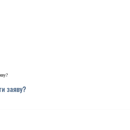
яву?
ти заяву?