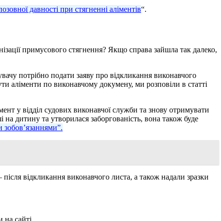
позовної давності при стягненні аліментів
“.
анізації примусового стягнення? Якщо справа зайшла так далеко,
увачу потрібно подати заяву про відкликання виконавчого
ути аліменти по виконавчому докумену, ми розповіли в статті
мент у відділ судових виконавчої служби та знову отримувати
 на дитину та утворилася заборгованість, вона також буде
и зобов’язаннями”.
 після відкликання виконавчого листа, а також надали зразки
 на сайті.