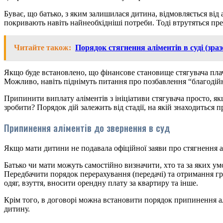
Буває, що батько, з яким залишилася дитина, відмовляється від
покривають навіть найнеобхідніші потреби. Тоді втрутяться пр
Читайте також:
Порядок стягнення аліментів в суді (зраз
Якщо буде встановлено, що фінансове становище стягувача плач
Можливо, навіть піднімуть питання про позбавлення “благодійн
Припинити виплату аліментів з ініціативи стягувача просто, як
зробити? Порядок дій залежить від стадії, на якій знаходиться 
Припинення аліментів до звернення в суд
Якщо мати дитини не подавала офіційної заяви про стягнення ал
Батько чи мати можуть самостійно визначити, хто та за яких у
Передбачити порядок перерахування (передачі) та отримання гро
одяг, взуття, вносити орендну плату за квартиру та інше.
Крім того, в договорі можна встановити порядок припинення ал
дитину.