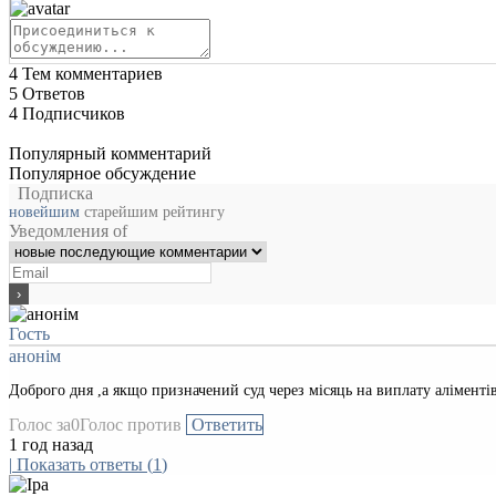
4
Тем комментариев
5
Ответов
4
Подписчиков
Популярный комментарий
Популярное обсуждение
Подписка
новейшим
старейшим
рейтингу
Уведомления of
Гость
анонім
Доброго дня ,а якщо призначений суд через місяць на виплату аліменті
Голос за
0
Голос против
Ответить
1 год назад
|
Показать ответы
(
1
)