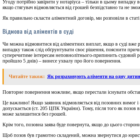
Угоду потрібно завірити у нотаріуса – тільки в цьому випадку в
якщо стягувач відмовляється від грошей безпідставно та не змо
Як правильно скласти аліментний договір, ми розповіли в статі
Відмова від аліментів в суді
Чи можна відмовитися від аліментних виплат, якщо в суді вже р
випадку також слід обґрунтувати своє рішення, пояснити причи
суперечитиме інтересам неповнолітнього-припинить судовий ро
пройшло 5 днів) – винесе ухвалу про його повернення.
Читайте також:
Як розраховують аліменти на одну дити
Повторне повернення можливе, якщо перестали існувати обстав
Це важливо! Якщо заявник відмовляється від позовних вимог і 
допускається (ст. 205 ЦПК України). Тому, після того як позов
може залишитися без грошей.
Крім того, позовна заява буде повернута, якщо до цього сторони
Щоб позов був грамотно складений, можна звернутися до юрис