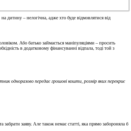
 на дитину – нелогічна, адже хто буде відмовлятися від
чоловіком. Або батько займається маніпуляціями – просить
хідність в додатковому фінансуванні відпала, тоді той з
тник одноразово передає грошові кошти, розмір яких перекриє
а забрати заяву. Але також немає статті, яка прямо забороняла б