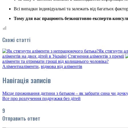
Всі випадки індивідуальні та залежать від багатьох фактор
Тому для вас працюють безкоштовно експерти-консуль
Схожі статті
Як стягнути а
аліментів на двох дітей в Україні
Стягнення аліментів з премії
аліменти та отримати гроші від колишнього чоловіка?
Аліменти
аліменти
,
відмова від аліментів
Навігація записів
Місце проживання дитини з батьком – як забрати сина чи дочк
Все про розлучення подружжя без дітей
9
Отправить ответ