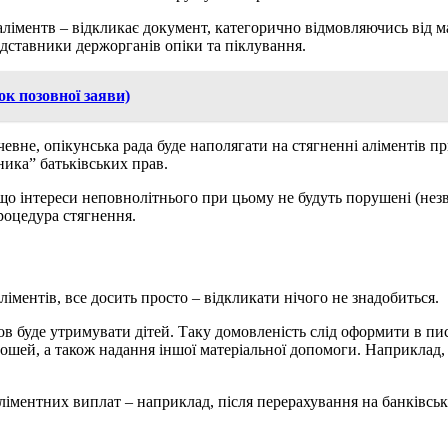
 аліментв – відкликає документ, категорично відмовляючись від 
едставники держорганів опіки та піклування.
ок позовної заяви)
евне, опікунська рада буде наполягати на стягненні аліментів пр
ика” батьківських прав.
що інтереси неповнолітнього при цьому не будуть порушені (незв
процедура стягнення.
іментів, все досить просто – відкликати нічого не знадобиться.
мов буде утримувати дітей. Таку домовленість слід оформити в п
шей, а також надання іншої матеріальної допомоги. Наприклад, в
іментних виплат – наприклад, після перерахування на банківськ