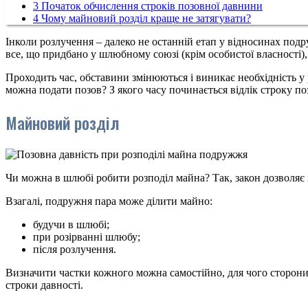
3
Початок обчислення строків позовної давнини
4
Чому майновий розділ краще не затягувати?
Інколи розлучення – далеко не останній етап у відносинах под
все, що придбано у шлюбному союзі (крім особистої власності),
Проходить час, обставини змінюються і виникає необхідність у р
можна подати позов? З якого часу починається відлік строку поз
Майновий розділ
Чи можна в шлюбі робити розподіл майна? Так, закон дозволяє 
Взагалі, подружня пара може ділити майно:
будучи в шлюбі;
при розірванні шлюбу;
після розлучення.
Визначити частки кожного можна самостійно, для чого сторони
строки давності.