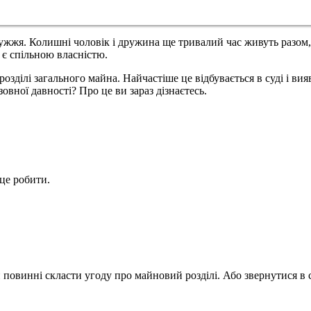
ружжя. Колишні чоловік і дружина ще тривалий час живуть разом,
 є спільною власністю.
озділі загального майна. Найчастіше це відбувається в суді і ви
овної давності? Про це ви зараз дізнаєтесь.
це робити.
 повинні скласти угоду про майновий розділі. Або звернутися в