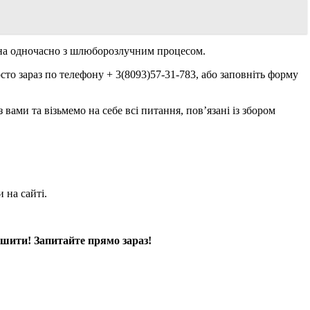
йна одночасно з шлюборозлучним процесом.
сто зараз по телефону + 3(8093)57-31-783, або заповніть форму
вами та візьмемо на себе всі питання, пов’язані із збором
 на сайті.
ішити! Запитайте прямо зараз!