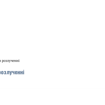
и розлученні
розлученні