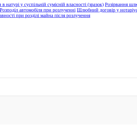
 в натурі у суспільній сумісній власності (зразок)
Розірвання шл
Розподіл автомобіля при розлученні
Шлюбний договір у нотаріус
авності при розділі майна після розлучення