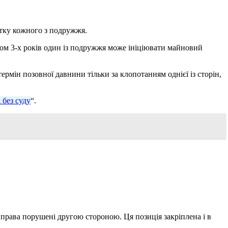
стку кожного з подружжя.
ом 3-х років один із подружжя може ініціювати майновий
ермін позовної давнини тільки за клопотанням однієї із сторін,
 без суду
“.
і права порушені другою стороною. Ця позиція закріплена і в