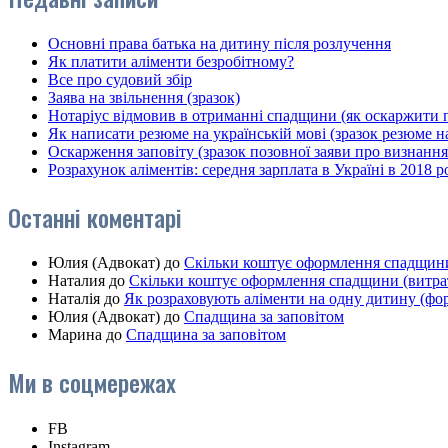
Основні права батька на дитину після розлучення
Як платити аліменти безробітному?
Все про судовий збір
Заява на звільнення (зразок)
Нотаріус відмовив в отриманні спадщини (як оскаржити 
Як написати резюме на українській мові (зразок резюме 
Оскарження заповіту (зразок позовної заяви про визнанн
Розрахунок аліментів: середня зарплата в Україні в 2018 р
Останні коментарі
Юлия (Адвокат)
до
Скільки коштує оформлення спадщини 
Наталия
до
Скільки коштує оформлення спадщини (витрат
Наталія
до
Як розраховують аліменти на одну дитину (фо
Юлия (Адвокат)
до
Спадщина за заповітом
Марина
до
Спадщина за заповітом
Ми в соцмережах
FB
Instagram