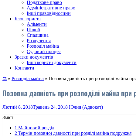
Податкове право
Адміністративне право
Інші правовідносини
Блог юриста
Аліменти
Шлюб
Спадщина
Розлучення
Розподіл майна
Судовий процес
Зразки документів
Інші корисні документи
Контакти
⚖
»
Розподіл майна
»
Позовна давність при розподілі майна пр
Позовна давність при розподілі майна при 
Лютий 8, 2018
Травень 24, 2018
Юлия (Адвокат)
Зміст
1
Майновий розділ
2
Термін позовної давності при розділі майна подружжя