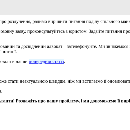
я
 про розлучення, радимо вирішити питання поділу спільного ма
позовну заяву, проконсультуйтесь з юристом. Задайте питання про
ований та досвідчений адвокат – зателефонуйте. Ми зв’яжемося з 
 позиції.
повіли в нашій
попередній статті
.
може стати неактуальною швидше, ніж ми встигаємо її оновлювати
в.
анти! Розкажіть про вашу проблему, і ми допоможемо її вир