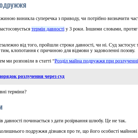
 подружжя
ружиною виникла суперечка з приводу, чи потрібно визначити ча
застосовується
термін давності
у 3 роки. Іншими словами, протяг
залежно від того, пройшли строки давності, чи ні. Суд застосує т
 тим, клопотання є причиною для відмови у задоволенні позову.
ем ми розповіли в статті “
Розділ майна подружжя при розлученні
орядок розлучення через суд
вні терміни?
и
в давності починається з дати розірвання шлюбу. Це не так.
із колишнього подружжя дізнався про те, що його особисті майнов