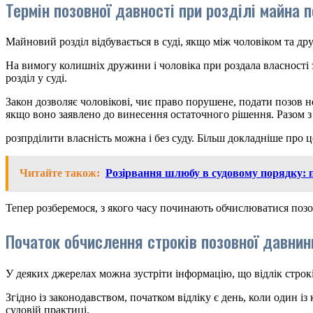
Термін позовної давності при розділі майна
Майновий розділ відбувається в суді, якщо між чоловіком та д
На вимогу колишніх дружини і чоловіка при роздала власності 
розділ у суді.
Закон дозволяє чоловікові, чиє право порушене, подати позов не
якщо воно заявлено до винесення остаточного рішення. Разом з
розпрділити власність можна і без суду. Більш докладніше про ц
Читайте також:
Розірвання шлюбу в судовому порядку: п
Тепер розберемося, з якого часу починають обчислюватися позо
Початок обчислення строків позовної давнин
У деяких джерелах можна зустріти інформацію, що відлік строкі
Згідно із законодавством, початком відліку є день, коли один 
судовій практиці.