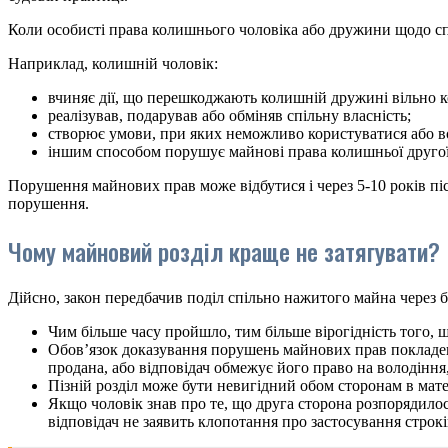
Коли особисті права колишнього чоловіка або дружини щодо с
Наприклад, колишній чоловік:
вчиняє дії, що перешкоджають колишній дружині вільно 
реалізував, подарував або обміняв спільну власність;
створює умови, при яких неможливо користуватися або в
іншим способом порушує майнові права колишньої друго
Порушення майнових прав може відбутися і через 5-10 років піс
порушення.
Чому майновий розділ краще не затягувати?
Дійсно, закон передбачив поділ спільно нажитого майна через б
Чим більше часу пройшло, тим більше вірогідність того, щ
Обов’язок доказування порушень майнових прав покладено
продана, або відповідач обмежує його право на володінн
Пізній розділ може бути невигідний обом сторонам в мате
Якщо чоловік знав про те, що друга сторона розпорядилося
відповідач не заявить клопотання про застосування строкі