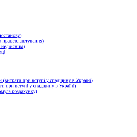
постанову)
на працевлаштування)
я недійсним)
оці
(витрати при вступі у спадщину в Україні)
и при вступі у спадщину в Україні)
рмула розрахунку)