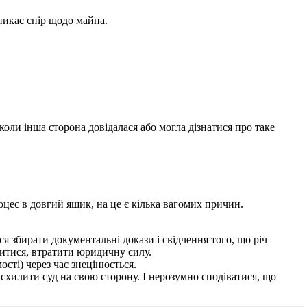
икає спір щодо майна.
оли інша сторона довідалася або могла дізнатися про таке
оцес в довгий ящик, на це є кілька вагомих причин.
 збирати документальні докази і свідчення того, що річ
битися, втратити юридичну силу.
сті) через час знецінюється.
 схилити суд на свою сторону. І нерозумно сподіватися, що