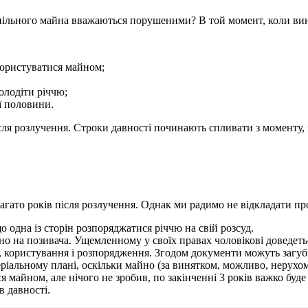
пільного майна вважаються порушеними? В той момент, коли вин
користуватися майном;
олодіти річчю;
ї половини.
ля розлучення. Строки давності починають спливати з моменту, к
агато років після розлучення. Однак ми радимо не відкладати пр
о одна із сторін розпоряджатися річчю на свій розсуд.
 на позивача. Ущемленному у своїх правах чоловікові доведеться
я, користування і розпорядження. Згодом документи можуть загу
ріальному плані, оскільки майно (за винятком, можливо, нерухомо
 майном, але нічого не зробив, по закінченні 3 років важко буде
в давності.