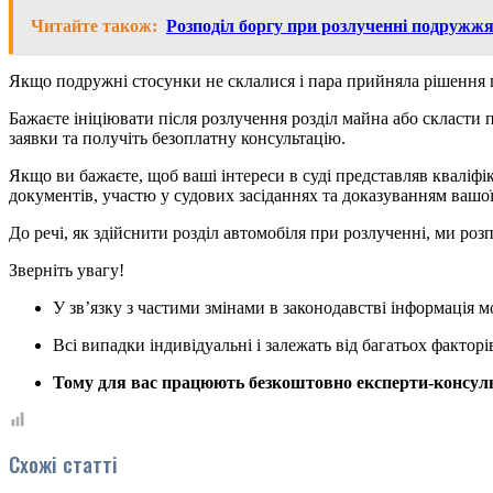
Читайте також:
Розподіл боргу при розлученні подружж
Якщо подружні стосунки не склалися і пара прийняла рішення
Бажаєте ініціювати після розлучення розділ майна або скласти 
заявки та получіть безоплатну консультацію.
Якщо ви бажаєте, щоб ваші інтереси в суді представляв кваліфік
документів, участю у судових засіданнях та доказуванням вашої
До речі, як здійснити розділ автомобіля при розлученні, ми роз
Зверніть увагу!
У зв’язку з частими змінами в законодавстві інформація 
Всі випадки індивідуальні і залежать від багатьох факторі
Тому для вас працюють безкоштовно експерти-консульт
Схожі статті