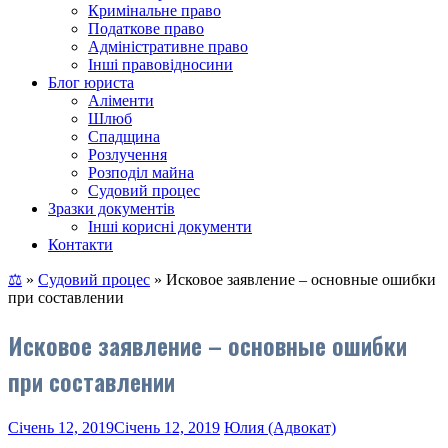
Кримінальне право
Податкове право
Адміністративне право
Інші правовідносини
Блог юриста
Аліменти
Шлюб
Спадщина
Розлучення
Розподіл майна
Судовий процес
Зразки документів
Інші корисні документи
Контакти
⚖
»
Судовий процес
»
Исковое заявление – основные ошибки
при составлении
Исковое заявление – основные ошибки
при составлении
Січень 12, 2019
Січень 12, 2019
Юлия (Адвокат)