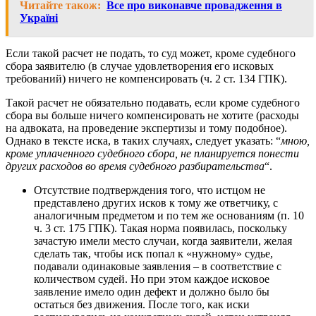
Читайте також:
Все про виконавче провадження в
Україні
Если такой расчет не подать, то суд может, кроме судебного
сбора заявителю (в случае удовлетворения его исковых
требований) ничего не компенсировать (ч. 2 ст. 134 ГПК).
Такой расчет не обязательно подавать, если кроме судебного
сбора вы больше ничего компенсировать не хотите (расходы
на адвоката, на проведение экспертизы и тому подобное).
Однако в тексте иска, в таких случаях, следует указать: “
мною,
кроме уплаченного судебного сбора, не планируется понести
других расходов во время судебного разбирательства
“.
Отсутствие подтверждения того, что истцом не
представлено других исков к тому же ответчику, с
аналогичным предметом и по тем же основаниям (п. 10
ч. 3 ст. 175 ГПК). Такая норма появилась, поскольку
зачастую имели место случаи, когда заявители, желая
сделать так, чтобы иск попал к «нужному» судье,
подавали одинаковые заявления – в соответствие с
количеством судей. Но при этом каждое исковое
заявление имело один дефект и должно было бы
остаться без движения. После того, как иски