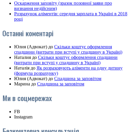
Оскарження заповіту (зразок позовної заяви про
визнання недійсним)
Розрахунок аліментів: середня зарплата в Україні в 2018
році
Останні коментарі
Юлия (Адвокат)
до
Скільки коштує оформлення
спадщини (витрати при вступі у спадщину в Україні)
Наталия
до
Скільки коштує оформлення спадщини
(витрати при вступі у спадщину в Україні)
Наталія
до
Як розраховують аліменти на одну дитину
(формула розрахунку)
Юлия (Адвокат)
до
Спадщина за заповітом
Марина
до
Спадщина за заповітом
Ми в соцмережах
FB
Instagram
Безкоштовна консультація