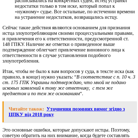
расписывались на конкретных судей, истец устранял
недостатки только в том иске, который попал к
«нужному» судье. Все остальные, по истечении времени
на устранение недостатков, возвращались истцу.
Сейчас такие действия являются основанием для признания
истца злоупотребляющим своими процессуальными правами,
и привлечения его к ответственности, предусмотренной ст.
148 ГПКУ. Наличие же отметки о приведенное выше
подтверждение облегчает привлечение виновного лица к
ответственности в случае установления подобного
злоупотребления.
Итак, чтобы не было к вам вопросов у суда, в тексте иска (как
правило, в конце) нужно указать: “
В соответствие с п. 10 ч. 3
ст. 175 ГПК Украины подтверждаю, что мной не подано
исковых заявлений к тому же ответчику, с тем же
предметом и по тем же основаниям
“.
Читайте також:
Уточнення позовних вимог згідно з
ЦПКУ від 2018 року
Это основные ошибки, которые допускают истцы. Поэтому,
советую обратить на них внимание, когда будете составлять