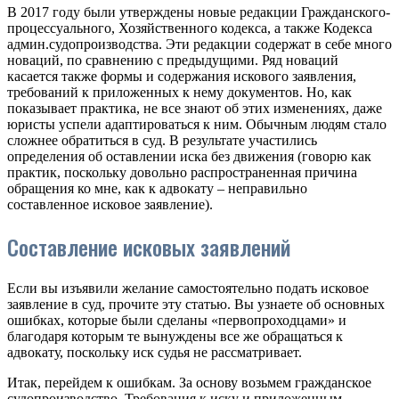
В 2017 году были утверждены новые редакции Гражданского-
процессуального, Хозяйственного кодекса, а также Кодекса
админ.судопроизводства. Эти редакции содержат в себе много
новаций, по сравнению с предыдущими. Ряд новаций
касается также формы и содержания искового заявления,
требований к приложенных к нему документов. Но, как
показывает практика, не все знают об этих изменениях, даже
юристы успели адаптироваться к ним. Обычным людям стало
сложнее обратиться в суд. В результате участились
определения об оставлении иска без движения (говорю как
практик, поскольку довольно распространенная причина
обращения ко мне, как к адвокату – неправильно
составленное исковое заявление).
Составление исковых заявлений
Если вы изъявили желание самостоятельно подать исковое
заявление в суд, прочите эту статью. Вы узнаете об основных
ошибках, которые были сделаны «первопроходцами» и
благодаря которым те вынуждены все же обращаться к
адвокату, поскольку иск судья не рассматривает.
Итак, перейдем к ошибкам. За основу возьмем гражданское
судопроизводство. Требования к иску и приложенным