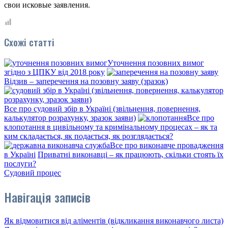
свои исковые заявления.
Схожі статті
Уточнення позовних вимог
згідно з ЦПКУ від 2018 року
Відзив – заперечення на позовну заяву (зразок)
Все про судовий збір в Україні (звільнення, повернення,
калькулятор розрахунку, зразок заяви)
Все про
клопотання в цивільному та кримінальному процесах – як та
ким складається, як подається, як розглядається?
Все про виконавче провадження
в Україні
Приватні виконавці – як працюють, скільки стоять їх
послуги?
Судовий процес
Навігація записів
Як відмовитися від аліментів (відкликання виконавчого листа)