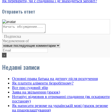
Як перевірити, чи є спадщина і де знаходиться заповіт?
Отправить ответ
Подписка
Уведомления of
Недавні записи
Основні права батька на дитину після розлучення
Як платити аліменти безробітному?
Все про судовий збір
Заява на звільнення (зразок)
Нотаріус відмовив в отриманні спадщини (як оскаржити
постанову)
Як написати резюме на українській мові (зразок резюме
на працевлаштування)